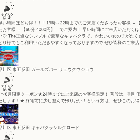
早い時間ほどお得！！！
19時～22時までのご来店くださったお客様 →【
たお客様 →【60分 4000円】 でご案内！ 早い時間にご来店いただ
い♡ The王道なシンプルで豪華なキャバクラで、かわいい女の子がた
とり様でもご利用いただきやすくなっておりますので ぜひ皆様のご来店を
品川区 東五反田 ガールズバー
リュウグウジョウ
7〜8月限定クーポン★
24時までにご来店のお客様限定！ 普段は、割引価格で
たします！★ 終電前に少し遊んで帰りたい！という方は、ぜひこのお
品川区 東五反田 キャバクラ
シルクロード