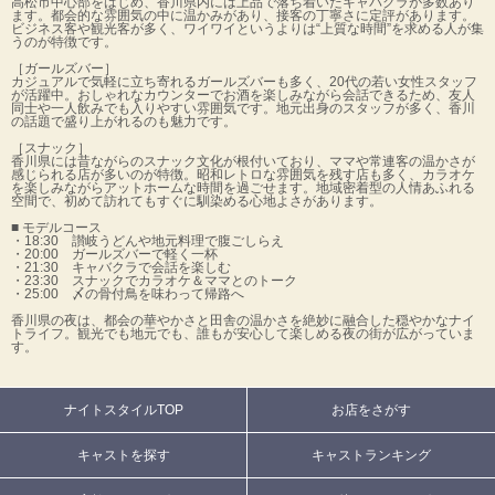
高松市中心部をはじめ、香川県内には上品で落ち着いたキャバクラが多数あり
ます。都会的な雰囲気の中に温かみがあり、接客の丁寧さに定評があります。
ビジネス客や観光客が多く、ワイワイというよりは“上質な時間”を求める人が集
うのが特徴です。
［ガールズバー］
カジュアルで気軽に立ち寄れるガールズバーも多く、20代の若い女性スタッフ
が活躍中。おしゃれなカウンターでお酒を楽しみながら会話できるため、友人
同士や一人飲みでも入りやすい雰囲気です。地元出身のスタッフが多く、香川
の話題で盛り上がれるのも魅力です。
［スナック］
香川県には昔ながらのスナック文化が根付いており、ママや常連客の温かさが
感じられる店が多いのが特徴。昭和レトロな雰囲気を残す店も多く、カラオケ
を楽しみながらアットホームな時間を過ごせます。地域密着型の人情あふれる
空間で、初めて訪れてもすぐに馴染める心地よさがあります。
■ モデルコース
・18:30 讃岐うどんや地元料理で腹ごしらえ
・20:00 ガールズバーで軽く一杯
・21:30 キャバクラで会話を楽しむ
・23:30 スナックでカラオケ＆ママとのトーク
・25:00 〆の骨付鳥を味わって帰路へ
香川県の夜は、都会の華やかさと田舎の温かさを絶妙に融合した穏やかなナイ
トライフ。観光でも地元でも、誰もが安心して楽しめる夜の街が広がっていま
す。
ナイトスタイルTOP
お店をさがす
キャストを探す
キャストランキング