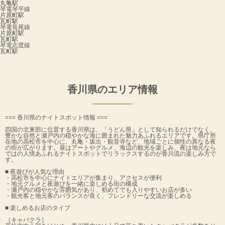
丸亀駅
琴電琴平線
片原町駅
瓦町駅
琴電長尾線
片原町駅
瓦町駅
琴電志度線
瓦町駅
香川県のエリア情報
=== 香川県のナイトスポット情報 ===
四国の北東部に位置する香川県は、「うどん県」として知られるだけでなく、
豊かな自然と瀬戸内の穏やかな海に囲まれた魅力あふれるエリアです。県庁所
在地の高松市を中心に、丸亀・坂出・観音寺など、地域ごとに個性の異なる夜
の街が広がります。昼はアートやグルメ、海辺の観光を楽しみ、夜は地元なら
ではの人情あふれるナイトスポットでリラックスするのが香川流の楽しみ方で
す。
■ 夜遊びが人気な理由
・高松市を中心にナイトエリアが集まり、アクセスが便利
・地元グルメと夜遊びを一緒に楽しめる街の構成
・瀬戸内の穏やかな雰囲気があり、初めてでも入りやすいお店が多い
・観光客と地元客のバランスが良く、フレンドリーな交流が楽しめる
■ 楽しめるお店のタイプ
［キャバクラ］