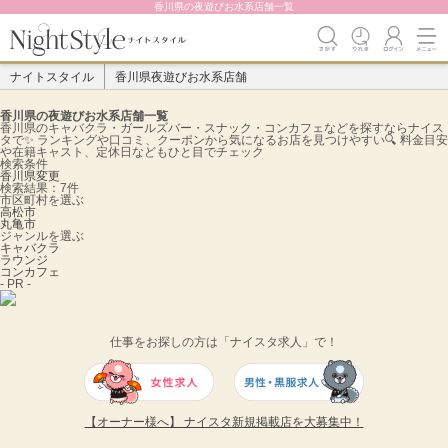
香川県の夜遊びお水系店舗一覧
ナイトスタイル
香川県夜遊びお水系店舗
香川県の夜遊びお水系店舗一覧
香川県のキャバクラ・ガールズバー・スナック・コンカフェなどを探すならナイス
タで✨️ ランキングや口コミ、クーポンから気になるお店を見つけやすい🔍 料金目安
や在籍キャスト、定休日などもひと目でチェック
検索条件
香川県
変更
検索結果：7件
市区町村を選ぶ
高松市
丸亀市
ジャンルを選ぶ
キャバクラ
ラウンジ
コンカフェ
- PR -
仕事をお探しの方は「ナイスタ求人」で！
【オーナー様へ】 ナイスタ新規掲載店を大募集中！