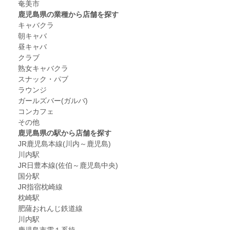
奄美市
鹿児島県の業種から店舗を探す
キャバクラ
朝キャバ
昼キャバ
クラブ
熟女キャバクラ
スナック・パブ
ラウンジ
ガールズバー(ガルバ)
コンカフェ
その他
鹿児島県の駅から店舗を探す
JR鹿児島本線(川内～鹿児島)
川内駅
JR日豊本線(佐伯～鹿児島中央)
国分駅
JR指宿枕崎線
枕崎駅
肥薩おれんじ鉄道線
川内駅