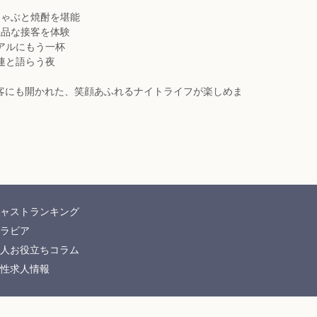
ぶしゃぶと焼酎を堪能
で上品な接客を体験
ュアルにもう一杯
常連と語らう夜
元客にも開かれた、笑顔あふれるナイトライフが楽しめま
ャストランキング
ラビア
人お役立ちコラム
性求人情報