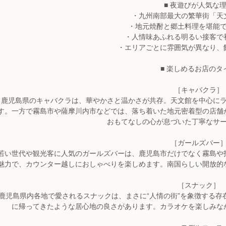
■ 夜遊びが人気な
・九州南部最大の繁華街「天
・地元焼酎と郷土料理を堪能
・人情味あふれる明るい接客で
・エリアごとに雰囲気が異なり、
■ 楽しめるお店のタ
［キャバクラ］
鹿児島県のキャバクラは、華やかさと温かさが共存。天文館を中心に
す。一方で霧島市や薩摩川内市などでは、落ち着いた地元密着型の店舗
おもてなしの心が息づいた丁寧なサ
［ガールズバー
若い世代や観光客に人気のガールズバーは、鹿児島市だけでなく霧島や
魅力で、カウンター越しにおしゃべりを楽しめます。南国らしい開放的
［スナック］
鹿児島県内各地で愛されるスナックは、まさに“人情の街”を象徴する
に帰ってきたような居心地の良さがあります。カラオケを楽しみな