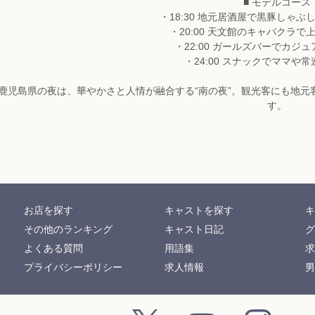
■ モデルコース
・18:30 地元居酒屋で黒豚しゃ
・20:00 天文館のキャバクラ
・22:00 ガールズバーでカジ
・24:00 スナックでママや
鹿児島県の夜は、華やかさと人情が融合する“南の夜”。観光客にも地
す。
お店を探す
キャストを探す
キ
その他のランキング
キャスト日記
グ
よくある質問
用語集
求
プライバシーポリシー
求人情報
男