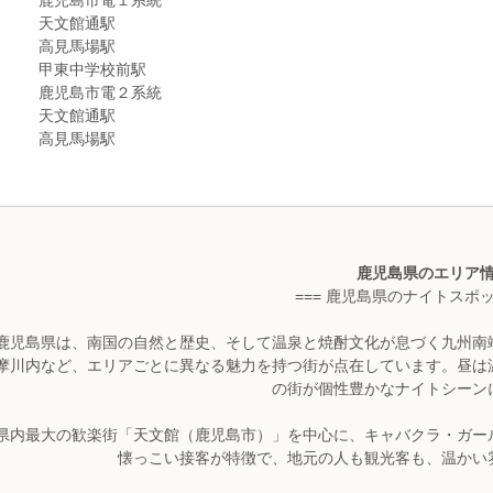
鹿児島市電１系統
天文館通駅
高見馬場駅
甲東中学校前駅
鹿児島市電２系統
天文館通駅
高見馬場駅
鹿児島県のエリア
=== 鹿児島県のナイトスポッ
鹿児島県は、南国の自然と歴史、そして温泉と焼酎文化が息づく九州南
摩川内など、エリアごとに異なる魅力を持つ街が点在しています。昼は
の街が個性豊かなナイトシーン
県内最大の歓楽街「天文館（鹿児島市）」を中心に、キャバクラ・ガー
懐っこい接客が特徴で、地元の人も観光客も、温かい