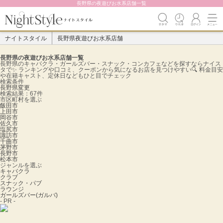
長野県の夜遊びお水系店舗一覧
ナイトスタイル
長野県夜遊びお水系店舗
長野県の夜遊びお水系店舗一覧
長野県のキャバクラ・ガールズバー・スナック・コンカフェなどを探すならナイス
タで✨️ ランキングや口コミ、クーポンから気になるお店を見つけやすい🔍 料金目安
や在籍キャスト、定休日などもひと目でチェック
検索条件
長野県
変更
検索結果：67件
市区町村を選ぶ
飯田市
上田市
岡谷市
佐久市
塩尻市
諏訪市
千曲市
茅野市
長野市
松本市
ジャンルを選ぶ
キャバクラ
クラブ
スナック・パブ
ラウンジ
ガールズバー(ガルバ)
- PR -