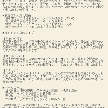
的なエリア。昼は山や温泉、観光名所を巡り、夜になると街ごとに特色のある
ナイトライフが広がります。長野市・松本市・上田市・飯田市・佐久市など、
各地に独自の夜の顔があり、落ち着いたバーから華やかなキャバクラまで幅広
く楽しめるのが特徴です。
■ 夜遊びが人気な理由
・各都市ごとに個性あるナイトタウンが形成されている
・地元密着で安心できるアットホームな雰囲気
・地酒・ワイン・信州グルメとともにお酒を味わえる
・観光や出張ついでに楽しめるアクセスの良さ
■ 楽しめるお店のタイプ
［キャバクラ］
長野市・松本市・上田市を中心に多くのキャバクラがあり、都会的な華やかさ
と地方の温かさを兼ね備えています。落ち着いた接客スタイルが主流で、地元
企業の方や出張客が多いのが特徴。県内外からのリピーターも多く、洗練され
た大人の時間を楽しめます。
［ガールズバー］
若い世代や観光客に人気のガールズバーは、カジュアルに飲める空間が魅力。
長野市駅や松本駅周辺ではおしゃれな店舗が増えており、気軽に立ち寄れる雰
囲気です。カウンター越しでの接客なので、初めてでも安心して楽しめます。
［スナック］
信州の夜といえばやはりスナック文化。地元のママや常連との温かいやりとり
が楽しめるお店が各地にあります。カラオケをしながら地酒を味わい、地元ト
ークに花を咲かせるのが長野流。都会では味わえない「人との距離の近さ」が
最大の魅力です。
■ モデルコース
・18:00 郷土料理居酒屋で信州そば・馬刺し・地酒を堪能
・20:00 キャバクラで会話とお酒を楽しむ
・22:00 ガールズバーで軽く2軒目
・23:30 スナックでママとカラオケ・締めの一杯
長野県の夜は、自然の静けさと人の温もりに包まれた穏やかな時間が流れま