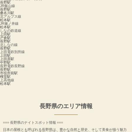
長野駅
JR飯山線
長野駅
桑名川駅
北アルプス線
松本駅
JR篠ノ井線
松本駅
しなの鉄道線
上田駅
戸倉駅
長野駅
北しなの線
長野駅
上田電鉄別所線
上田駅
上田原駅
中野駅
長野電鉄長野線
長野駅
市役所前駅
権堂駅
上高地線
松本駅
長野県のエリア情報
=== 長野県のナイトスポット情報 ===
日本の屋根とも呼ばれる長野県は、豊かな自然と歴史、そして美食が揃う魅力