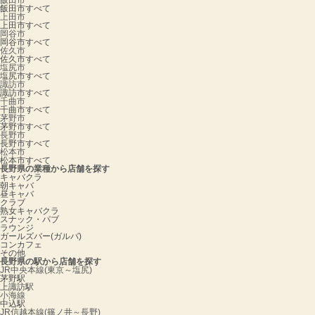
飯田市
飯田市すべて
上田市
上田市すべて
岡谷市
岡谷市すべて
佐久市
佐久市すべて
塩尻市
塩尻市すべて
諏訪市
諏訪市すべて
千曲市
千曲市すべて
茅野市
茅野市すべて
長野市
長野市すべて
松本市
松本市すべて
長野県の業種から店舗を探す
キャバクラ
朝キャバ
昼キャバ
クラブ
熟女キャバクラ
スナック・パブ
ラウンジ
ガールズバー(ガルバ)
コンカフェ
その他
長野県の駅から店舗を探す
JR中央本線(東京～塩尻)
茅野駅
上諏訪駅
小海線
中込駅
JR信越本線(篠ノ井～長野)