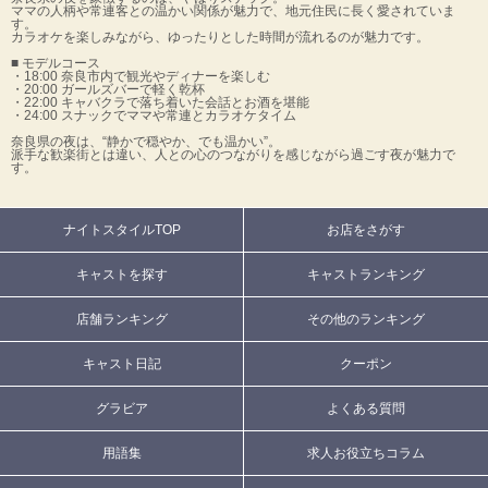
ママの人柄や常連客との温かい関係が魅力で、地元住民に長く愛されていま
す。
カラオケを楽しみながら、ゆったりとした時間が流れるのが魅力です。
■ モデルコース
・18:00 奈良市内で観光やディナーを楽しむ
・20:00 ガールズバーで軽く乾杯
・22:00 キャバクラで落ち着いた会話とお酒を堪能
・24:00 スナックでママや常連とカラオケタイム
奈良県の夜は、“静かで穏やか、でも温かい”。
派手な歓楽街とは違い、人との心のつながりを感じながら過ごす夜が魅力で
す。
ナイトスタイルTOP
お店をさがす
キャストを探す
キャストランキング
店舗ランキング
その他のランキング
キャスト日記
クーポン
グラビア
よくある質問
用語集
求人お役立ちコラム