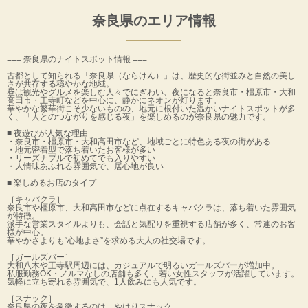
奈良県のエリア情報
=== 奈良県のナイトスポット情報 ===
古都として知られる「奈良県（ならけん）」は、歴史的な街並みと自然の美し
さが共存する穏やかな地域。
昼は観光やグルメを楽しむ人々でにぎわい、夜になると奈良市・橿原市・大和
高田市・王寺町などを中心に、静かにネオンが灯ります。
華やかな繁華街こそ少ないものの、地元に根付いた温かいナイトスポットが多
く、「人とのつながりを感じる夜」を楽しめるのが奈良県の魅力です。
■ 夜遊びが人気な理由
・奈良市・橿原市・大和高田市など、地域ごとに特色ある夜の街がある
・地元密着型で落ち着いたお客様が多い
・リーズナブルで初めてでも入りやすい
・人情味あふれる雰囲気で、居心地が良い
■ 楽しめるお店のタイプ
［キャバクラ］
奈良市や橿原市、大和高田市などに点在するキャバクラは、落ち着いた雰囲気
が特徴。
派手な営業スタイルよりも、会話と気配りを重視する店舗が多く、常連のお客
様が中心。
華やかさよりも“心地よさ”を求める大人の社交場です。
［ガールズバー］
大和八木や王寺駅周辺には、カジュアルで明るいガールズバーが増加中。
私服勤務OK・ノルマなしの店舗も多く、若い女性スタッフが活躍しています。
気軽に立ち寄れる雰囲気で、1人飲みにも人気です。
［スナック］
奈良県の夜を象徴するのは、やはりスナック。