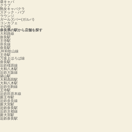
昼キャバ
クラブ
熟女キャバクラ
スナック・パブ
ラウンジ
ガールズバー(ガルバ)
コンカフェ
その他
奈良県の駅から店舗を探す
大和路線
奈良駅
王寺駅
奈良線
奈良駅
JR和歌山線
王寺駅
万葉まほろば線
奈良駅
近鉄橿原線
大和八木駅
近鉄大阪線
築山駅
大和高田駅
大和八木駅
近鉄生駒線
王寺駅
近鉄田原本線
新王寺駅
近鉄奈良線
新大宮駅
近鉄奈良駅
近鉄京都線
新大宮駅
近鉄奈良駅