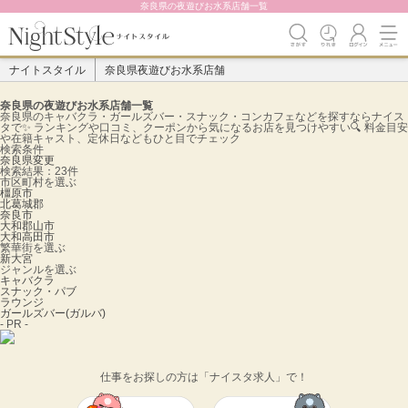
奈良県の夜遊びお水系店舗一覧
ナイトスタイル
奈良県夜遊びお水系店舗
奈良県の夜遊びお水系店舗一覧
奈良県のキャバクラ・ガールズバー・スナック・コンカフェなどを探すならナイス
タで✨️ ランキングや口コミ、クーポンから気になるお店を見つけやすい🔍 料金目安
や在籍キャスト、定休日などもひと目でチェック
検索条件
奈良県
変更
検索結果：23件
市区町村を選ぶ
橿原市
北葛城郡
奈良市
大和郡山市
大和高田市
繁華街を選ぶ
新大宮
ジャンルを選ぶ
キャバクラ
スナック・パブ
ラウンジ
ガールズバー(ガルバ)
- PR -
仕事をお探しの方は「ナイスタ求人」で！