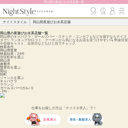
岡山県の夜遊びお水系店舗一覧
ナイトスタイル
岡山県夜遊びお水系店舗
岡山県の夜遊びお水系店舗一覧
岡山県のキャバクラ・ガールズバー・スナック・コンカフェなどを探すならナイス
タで✨️ ランキングや口コミ、クーポンから気になるお店を見つけやすい🔍 料金目安
や在籍キャスト、定休日などもひと目でチェック
検索条件
岡山県
変更
検索結果：24件
市区町村を選ぶ
岡山市
倉敷市
繁華街を選ぶ
岡山
田町
ジャンルを選ぶ
キャバクラ
ラウンジ
ガールズバー(ガルバ)
- PR -
仕事をお探しの方は「ナイスタ求人」で！