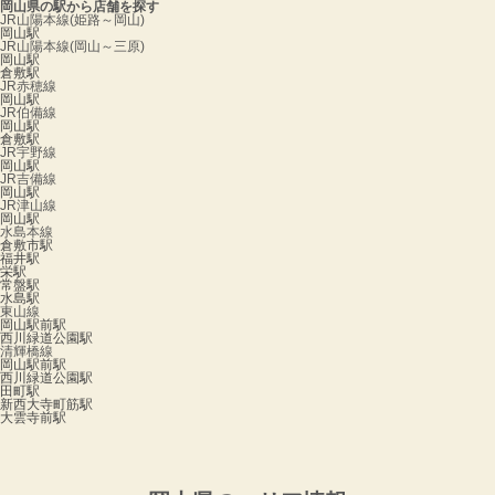
岡山県の駅から店舗を探す
JR山陽本線(姫路～岡山)
岡山駅
JR山陽本線(岡山～三原)
岡山駅
倉敷駅
JR赤穂線
岡山駅
JR伯備線
岡山駅
倉敷駅
JR宇野線
岡山駅
JR吉備線
岡山駅
JR津山線
岡山駅
水島本線
倉敷市駅
福井駅
栄駅
常盤駅
水島駅
東山線
岡山駅前駅
西川緑道公園駅
清輝橋線
岡山駅前駅
西川緑道公園駅
田町駅
新西大寺町筋駅
大雲寺前駅