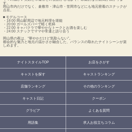
す。
岡山市内だけでなく、倉敷市・津山市・笠岡市などにも地元密着のスナックが
点在。
■ モデルコース
・18:00 岡山駅周辺で地元料理を堪能
・20:00 ガールズバーで軽く乾杯
・22:00 キャバクラで華やかなトークとお酒を楽しむ
・24:00 スナックでママや常連と語り合う
岡山県の夜は、“華やかだけど気取らない”。
都会的な魅力と地元の温かさが融合した、バランスの取れたナイトシーンが楽
しめます。
ナイトスタイルTOP
お店をさがす
キャストを探す
キャストランキング
店舗ランキング
その他のランキング
キャスト日記
クーポン
グラビア
よくある質問
用語集
求人お役立ちコラム