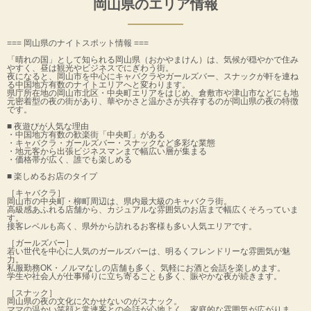
岡山県のエリア情報
=== 岡山県のナイトスポット情報 ===
「晴れの国」として知られる岡山県（おかやまけん）は、気候が穏やかで住み
やすく、昼は観光やビジネスでにぎわう街。
夜になると、岡山市を中心にキャバクラやガールズバー、スナックが軒を連ね
る中国地方有数のナイトエリアへと変わります。
県庁所在地の岡山市北区・中央町エリアをはじめ、倉敷市や津山市などにも地
元密着型の夜の街があり、華やかさと温かさが共存するのが岡山県の夜の特徴
です。
■ 夜遊びが人気な理由
・中国地方有数の歓楽街「中央町」がある
・キャバクラ・ガールズバー・スナックなど多彩な業態
・地元客から出張ビジネスマンまで幅広い層が集まる
・価格帯が広く、誰でも楽しめる
■ 楽しめるお店のタイプ
［キャバクラ］
岡山市の中央町・柳町周辺は、県内最大級のキャバクラ街。
高級感あふれる店舗から、カジュアルな雰囲気のお店まで幅広くそろっていま
す。
接客レベルも高く、県外から訪れるお客様も多い人気エリアです。
［ガールズバー］
若い世代を中心に人気のガールズバーは、明るくフレンドリーな雰囲気が魅
力。
私服勤務OK・ノルマなしの店舗も多く、気軽にお酒と会話を楽しめます。
学生や社会人が仕事帰りに立ち寄ることも多く、賑やかな夜が続きます。
［スナック］
岡山県の夜の文化に欠かせないのがスナック。
ママの温かい笑顔と常連客との会話が心地よく、家庭的な雰囲気が広がりま