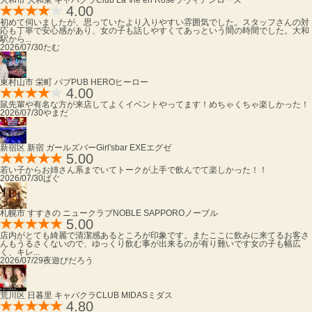
大和市 大和東 キャバクラ
Club La Vie en Rose
ラヴィアンローズ
4.00
初めて伺いましたが、思っていたより入りやすい雰囲気でした。スタッフさんの対
応も丁寧で安心感があり、女の子も話しやすくてあっという間の時間でした。大和
駅から...
2026/07/30
たむ
東村山市 栄町 パブ
PUB HERO
ヒーロー
4.00
鼠先輩や有名な方が来店してよくイベントやってます！めちゃくちゃ楽しかった！
2026/07/30
やまだ
新宿区 新宿 ガールズバー
Girl'sbar EXE
エグゼ
5.00
若い子からお姉さん系までいてトークが上手で飲んでて楽しかった！！
2026/07/30
ぱぐ
札幌市 すすきの ニュークラブ
NOBLE SAPPORO
ノーブル
5.00
店内がとても綺麗で清潔感あるところが印象です。またここに飲みに来てるお客さ
んもうるさくないので、ゆっくり飲む事が出来るのが有り難いです女の子も幅広
く、キレ...
2026/07/29
夜遊びだろう
荒川区 日暮里 キャバクラ
CLUB MIDAS
ミダス
4.80