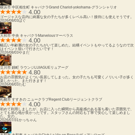
横浜市 中区相生町 キャバクラ
Grand Chariot-yokohama-
グランシャリオ
4.00
ゴージャスな店内に綺麗な女の子たちが多くレベル高い！接待にも使えそうです。
2026/08/03
ぱぐ
大和市 中央 キャバクラ
Marvelous
マーベラス
4.00
幅広い年齢層の女の子たちがいて楽しめた。結構イベントもやってるようなので次
はイベント狙いで行きたいです！
2026/08/03
やまだ
立川市 錦町 ラウンジ
LUIAGUE
リュアーグ
4.80
お店の雰囲気がよくつい長居してしまった。女の子たちも可愛くノリいい子が多く
楽しかった。また行きます！
2026/08/03
たむ
札幌市 すすきの ニュークラブ
Regent Club
リージェントクラブ
4.00
初めて利用しましたが、お店に入った瞬間から高級感のある落ち着いた雰囲気で、
とても居心地が良かったです。スタッフさんの対応も丁寧で安心して楽しめまし
た。女の...
2026/07/31
かっちゃん