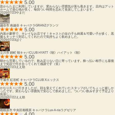
5.00
昔からたまに利用していますが、変わらない雰囲気が落ち着きます。店内はアット
ホームで居心地が良く、毎回つい時間を忘れて長居してしまいます。
2026/07/23
やまだ
越谷市 南越谷 キャバクラ
GRANZ
グランツ
5.00
内装が豪華で、キレイなお店です！キャストの女の子も綺麗＆可愛い子が多く、黒
服もキッチリ対応してくれたので気持ちよく飲めました。
2026/07/23
ぱぐ
立川市 錦町 朝キャバ
CLUB HYATT《朝》
ハイアット《朝》
5.00
朝から営業しているので、飲み足りない日に寄っています。酔っ払い相手にも最後
まで笑顔で付き合ってくれて感謝です（笑）
2026/07/23
ええ助
平塚市 紅谷町 キャバクラ
CLUB X
エックス
5.00
かなり久々に行きましたが、顔を覚えてくれていたスタッフがいてちょっと嬉しか
ったです。変わらない雰囲気で安心して飲めました。ついつい飲みすぎて予定より
長居し...
2026/07/22
ええ助
相模原市 中央区相模原 キャバクラ
Lux-A-ria
ラグゼリア
4.00