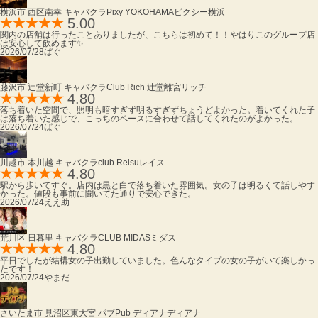
横浜市 西区南幸 キャバクラ
Pixy YOKOHAMA
ピクシー横浜
5.00
関内の店舗は行ったことありましたが、こちらは初めて！！やはりこのグループ店
は安心して飲めます✨
2026/07/28
ぱぐ
藤沢市 辻堂新町 キャバクラ
Club Rich 辻堂離宮
リッチ
4.80
落ち着いた空間で、照明も暗すぎず明るすぎずちょうどよかった。着いてくれた子
は落ち着いた感じで、こっちのペースに合わせて話してくれたのがよかった。
2026/07/24
ぱぐ
川越市 本川越 キャバクラ
club Reisu
レイス
4.80
駅から歩いてすぐ。店内は黒と白で落ち着いた雰囲気。女の子は明るくて話しやす
かった。値段も事前に聞いてた通りで安心できた。
2026/07/24
ええ助
荒川区 日暮里 キャバクラ
CLUB MIDAS
ミダス
4.80
平日でしたが結構女の子出勤していました。色んなタイプの女の子がいて楽しかっ
たです！
2026/07/24
やまだ
さいたま市 見沼区東大宮 パブ
Pub ディアナ
ディアナ