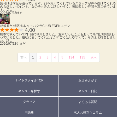
気付けば何度か通っています。顔を覚えてくれているスタッフが声を掛けてくれる
のも嬉しいポイント。女の子もみんな話しやすく、毎回楽しい時間を過ごせていま
す。店...
2026/07/22
ぱぐ
相模原市 緑区橋本 キャバクラ
CLUB EDEN
エデン
4.00
橋本で飲んでいて2軒目に利用しました。週末だったこともあって店内は結構賑わ
っていました。最初に着いてくれた子がすごく話しやすくて、そのまま指名しまし
た。話...
2026/07/22
やまだ
前へ
1
2
3
4
5
134
135
次へ
ナイトスタイルTOP
お店をさがす
キャストを探す
キャスト日記
グラビア
よくある質問
用語集
求人お役立ちコラム