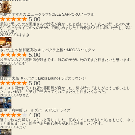
札幌市 すすきの ニュークラブ
NOBLE SAPPORO
ノーブル
5.00
最初に思ったのが黒服さんの対応が良かったと感じました！友人と行ったのです
が、色々なタイプの女の子がいて楽しめました！自分は3人目に着いた子を、気に
入った為...
2026/08/04
すすき
さいたま市 浦和区高砂 キャバクラ
杢檀〜MODAN〜
モダン
5.00
和モダンの店の雰囲気が好きです。好みの子がいたのでまた行きたいと思います。
2026/08/04
たむ
鎌倉市 大船 キャバクラ
Lapis Lounge
ラピスラウンジ
5.00
キャスト同士仲良くお店の雰囲気が良かった。帰る時に「ありがとうございまし
た。またぜひ」と笑顔で見送ってくれてまた次も行きたくなった。
2026/08/04
やまだ
府中市 府中町 ガールズバー
ARISE
アライズ
4.00
近くで飲んだ帰りにふらっと寄りました。初めてでしたが入りづらさもなく、ゆっ
くり飲めました。府中でまた飲む機会があれば利用したいです。
2026/08/04
ぱぐ