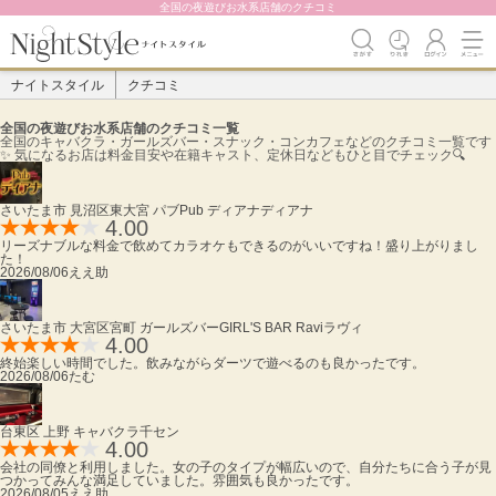
全国の夜遊びお水系店舗のクチコミ
ナイトスタイル
クチコミ
全国の夜遊びお水系店舗のクチコミ一覧
全国のキャバクラ・ガールズバー・スナック・コンカフェなどのクチコミ一覧です
✨️ 気になるお店は料金目安や在籍キャスト、定休日などもひと目でチェック🔍
さいたま市 見沼区東大宮 パブ
Pub ディアナ
ディアナ
4.00
リーズナブルな料金で飲めてカラオケもできるのがいいですね！盛り上がりまし
た！
2026/08/06
ええ助
さいたま市 大宮区宮町 ガールズバー
GIRL'S BAR Ravi
ラヴィ
4.00
終始楽しい時間でした。飲みながらダーツで遊べるのも良かったです。
2026/08/06
たむ
台東区 上野 キャバクラ
千
セン
4.00
会社の同僚と利用しました。女の子のタイプが幅広いので、自分たちに合う子が見
つかってみんな満足していました。雰囲気も良かったです。
2026/08/05
ええ助