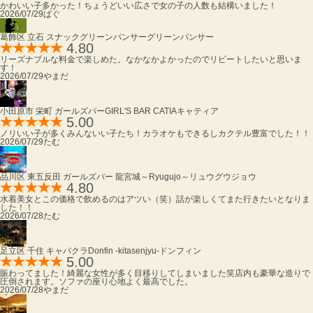
かわいい子多かった！ちょうどいい広さで女の子の人数も結構いました！
2026/07/29
ぱぐ
葛飾区 立石 スナック
グリーンパンサー
グリーンパンサー
4.80
リーズナブルな料金で楽しめた。なかなかよかったのでリピートしたいと思いま
す！
2026/07/29
やまだ
小田原市 栄町 ガールズバー
GIRL'S BAR CATIA
キャティア
5.00
ノリいい子が多くみんないい子たち！カラオケもできるしカクテル豊富でした！！
2026/07/29
たむ
品川区 東五反田 ガールズバー
龍宮城～Ryugujo～
リュウグウジョウ
4.80
水着美女とこの価格で飲めるのはアツい（笑）話が楽しくてまた行きたいとなりま
した！！
2026/07/28
たむ
足立区 千住 キャバクラ
Donfin -kitasenjyu-
ドンフィン
5.00
賑わってました！綺麗な女性が多く目移りしてしまいました笑店内も豪華な造りで
圧倒されます。ソファの座り心地よく最高でした。
2026/07/28
やまだ