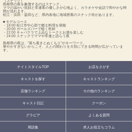
［スナック］
島根県の夜を象徴するのはスナック。
ママの温かい笑顔と常連客の優しさが心地よく、カラオケや会話で和やかな時
間が流れます。
松江・浜田・益田など、県内各地に地域密着のスナック街があります。
■ モデルコース
・18:00 松江市中心部で郷土料理を堪能
・20:00 ガールズバーで軽く乾杯
・22:00 キャバクラで上品なトークとお酒を楽しむ
・24:00 スナックでママや常連と語らう夜
島根県の夜は、“落ち着きとぬくもり”がキーワード。
華やかすぎないからこそ、人との関わりを大切にできる時間が広がっていま
す。
ナイトスタイルTOP
お店をさがす
キャストを探す
キャストランキング
店舗ランキング
その他のランキング
キャスト日記
クーポン
グラビア
よくある質問
用語集
求人お役立ちコラム