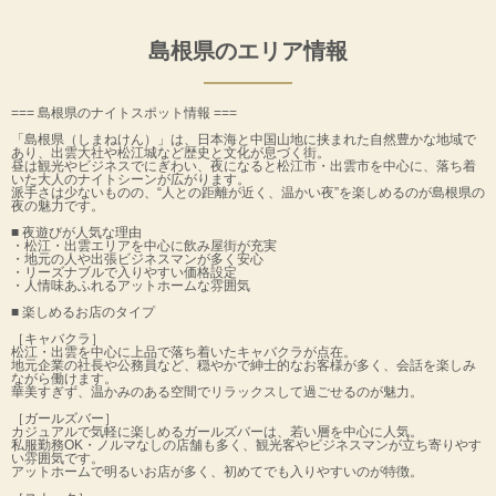
島根県のエリア情報
=== 島根県のナイトスポット情報 ===
「島根県（しまねけん）」は、日本海と中国山地に挟まれた自然豊かな地域で
あり、出雲大社や松江城など歴史と文化が息づく街。
昼は観光やビジネスでにぎわい、夜になると松江市・出雲市を中心に、落ち着
いた大人のナイトシーンが広がります。
派手さは少ないものの、“人との距離が近く、温かい夜”を楽しめるのが島根県の
夜の魅力です。
■ 夜遊びが人気な理由
・松江・出雲エリアを中心に飲み屋街が充実
・地元の人や出張ビジネスマンが多く安心
・リーズナブルで入りやすい価格設定
・人情味あふれるアットホームな雰囲気
■ 楽しめるお店のタイプ
［キャバクラ］
松江・出雲を中心に上品で落ち着いたキャバクラが点在。
地元企業の社長や公務員など、穏やかで紳士的なお客様が多く、会話を楽しみ
ながら働けます。
華美すぎず、温かみのある空間でリラックスして過ごせるのが魅力。
［ガールズバー］
カジュアルで気軽に楽しめるガールズバーは、若い層を中心に人気。
私服勤務OK・ノルマなしの店舗も多く、観光客やビジネスマンが立ち寄りやす
い雰囲気です。
アットホームで明るいお店が多く、初めてでも入りやすいのが特徴。