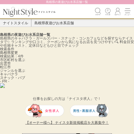
島根県の夜遊びお水系店舗一覧
ナイトスタイル
島根県夜遊びお水系店舗
島根県の夜遊びお水系店舗一覧
島根県のキャバクラ・ガールズバー・スナック・コンカフェなどを探すならナイス
タで✨️ ランキングや口コミ、クーポンから気になるお店を見つけやすい🔍 料金目安
や在籍キャスト、定休日などもひと目でチェック
検索条件
島根県
変更
検索結果：4件
市区町村を選ぶ
出雲市
松江市
ジャンルを選ぶ
キャバクラ
スナック・パブ
- PR -
仕事をお探しの方は「ナイスタ求人」で！
【オーナー様へ】 ナイスタ新規掲載店を大募集中！