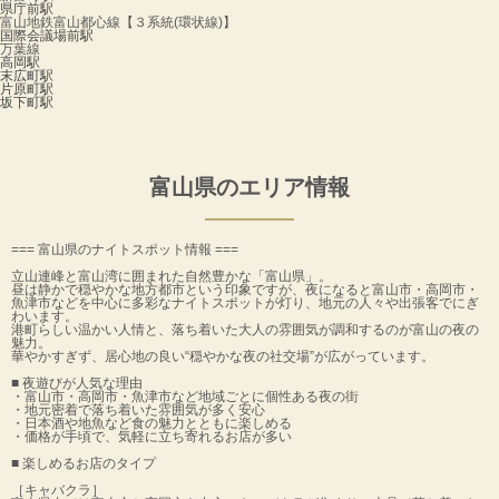
県庁前駅
富山地鉄富山都心線【３系統(環状線)】
国際会議場前駅
万葉線
高岡駅
末広町駅
片原町駅
坂下町駅
富山県のエリア情報
=== 富山県のナイトスポット情報 ===
立山連峰と富山湾に囲まれた自然豊かな「富山県」。
昼は静かで穏やかな地方都市という印象ですが、夜になると富山市・高岡市・
魚津市などを中心に多彩なナイトスポットが灯り、地元の人々や出張客でにぎ
わいます。
港町らしい温かい人情と、落ち着いた大人の雰囲気が調和するのが富山の夜の
魅力。
華やかすぎず、居心地の良い“穏やかな夜の社交場”が広がっています。
■ 夜遊びが人気な理由
・富山市・高岡市・魚津市など地域ごとに個性ある夜の街
・地元密着で落ち着いた雰囲気が多く安心
・日本酒や地魚など食の魅力とともに楽しめる
・価格が手頃で、気軽に立ち寄れるお店が多い
■ 楽しめるお店のタイプ
［キャバクラ］