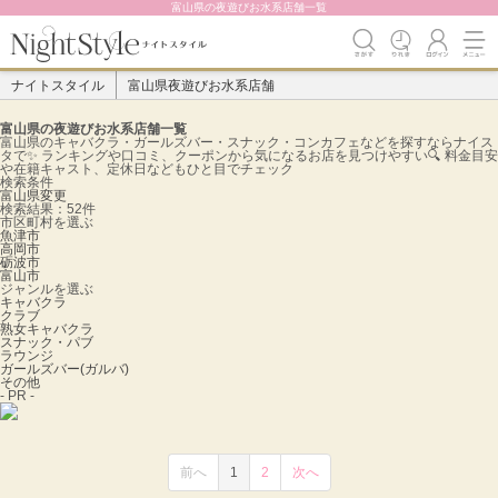
富山県の夜遊びお水系店舗一覧
ナイトスタイル
富山県夜遊びお水系店舗
富山県の夜遊びお水系店舗一覧
富山県のキャバクラ・ガールズバー・スナック・コンカフェなどを探すならナイス
タで✨️ ランキングや口コミ、クーポンから気になるお店を見つけやすい🔍 料金目安
や在籍キャスト、定休日などもひと目でチェック
検索条件
富山県
変更
検索結果：52件
市区町村を選ぶ
魚津市
高岡市
砺波市
富山市
ジャンルを選ぶ
キャバクラ
クラブ
熟女キャバクラ
スナック・パブ
ラウンジ
ガールズバー(ガルバ)
その他
- PR -
前へ
1
2
次へ