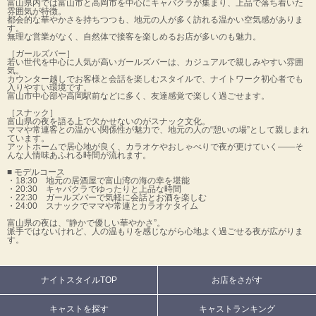
富山県内では富山市と高岡市を中心にキャバクラが集まり、上品で落ち着いた
雰囲気が特徴。
都会的な華やかさを持ちつつも、地元の人が多く訪れる温かい空気感がありま
す。
無理な営業がなく、自然体で接客を楽しめるお店が多いのも魅力。
［ガールズバー］
若い世代を中心に人気が高いガールズバーは、カジュアルで親しみやすい雰囲
気。
カウンター越しでお客様と会話を楽しむスタイルで、ナイトワーク初心者でも
入りやすい環境です。
富山市中心部や高岡駅前などに多く、友達感覚で楽しく過ごせます。
［スナック］
富山県の夜を語る上で欠かせないのがスナック文化。
ママや常連客との温かい関係性が魅力で、地元の人の“憩いの場”として親しまれ
ています。
アットホームで居心地が良く、カラオケやおしゃべりで夜が更けていく――そ
んな人情味あふれる時間が流れます。
■ モデルコース
・18:30 地元の居酒屋で富山湾の海の幸を堪能
・20:30 キャバクラでゆったりと上品な時間
・22:30 ガールズバーで気軽に会話とお酒を楽しむ
・24:00 スナックでママや常連とカラオケタイム
富山県の夜は、“静かで優しい華やかさ”。
派手ではないけれど、人の温もりを感じながら心地よく過ごせる夜が広がりま
す。
ナイトスタイルTOP
お店をさがす
キャストを探す
キャストランキング