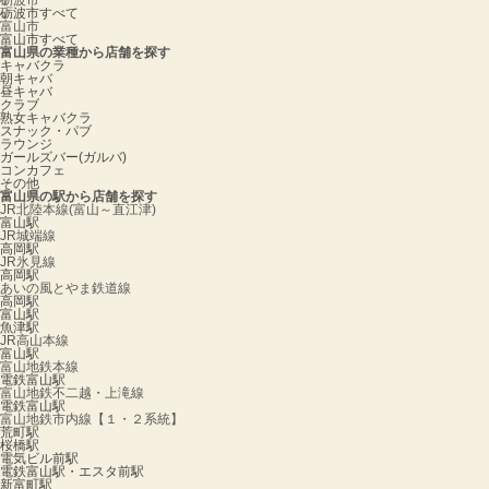
砺波市
砺波市すべて
富山市
富山市すべて
富山県の業種から店舗を探す
キャバクラ
朝キャバ
昼キャバ
クラブ
熟女キャバクラ
スナック・パブ
ラウンジ
ガールズバー(ガルバ)
コンカフェ
その他
富山県の駅から店舗を探す
JR北陸本線(富山～直江津)
富山駅
JR城端線
高岡駅
JR氷見線
高岡駅
あいの風とやま鉄道線
高岡駅
富山駅
魚津駅
JR高山本線
富山駅
富山地鉄本線
電鉄富山駅
富山地鉄不二越・上滝線
電鉄富山駅
富山地鉄市内線【１・２系統】
荒町駅
桜橋駅
電気ビル前駅
電鉄富山駅・エスタ前駅
新富町駅