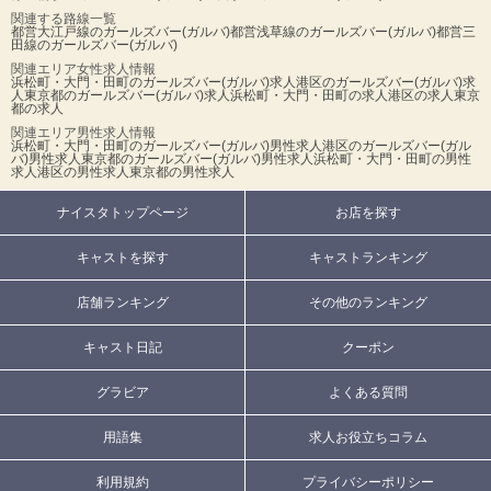
関連する路線一覧
都営大江戸線のガールズバー(ガルバ)
都営浅草線のガールズバー(ガルバ)
都営三
田線のガールズバー(ガルバ)
関連エリア女性求人情報
浜松町・大門・田町のガールズバー(ガルバ)求人
港区のガールズバー(ガルバ)求
人
東京都のガールズバー(ガルバ)求人
浜松町・大門・田町の求人
港区の求人
東京
都の求人
関連エリア男性求人情報
浜松町・大門・田町のガールズバー(ガルバ)男性求人
港区のガールズバー(ガル
バ)男性求人
東京都のガールズバー(ガルバ)男性求人
浜松町・大門・田町の男性
求人
港区の男性求人
東京都の男性求人
ナイスタトップページ
お店を探す
キャストを探す
キャストランキング
店舗ランキング
その他のランキング
キャスト日記
クーポン
グラビア
よくある質問
用語集
求人お役立ちコラム
利用規約
プライバシーポリシー