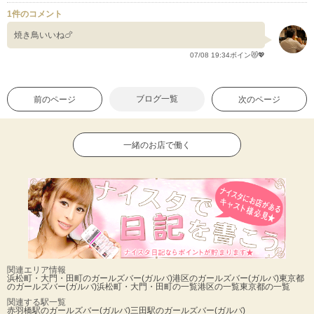
1件のコメント
焼き鳥いいね🍗
07/08 19:34ボイン😻💖
ブログ一覧
前のページ
次のページ
一緒のお店で働く
関連エリア情報
浜松町・大門・田町のガールズバー(ガルバ)
港区のガールズバー(ガルバ)
東京都
のガールズバー(ガルバ)
浜松町・大門・田町の一覧
港区の一覧
東京都の一覧
関連する駅一覧
赤羽橋駅のガールズバー(ガルバ)
三田駅のガールズバー(ガルバ)