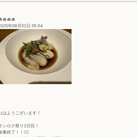
🦪🦪🦪🦪
2025年08月01日 05:54
おはようございます！
サンロク祭り1日目！
無事終了！！☝🏻