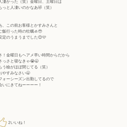
人凄かった（笑）金曜日、土曜日は
もっと人凄いのかなあ🤣（笑）
あ、この前お客様とかすみさんと
ご飯行った時の牡蠣🦪🥹
安定のうまうまでした😊🩷
さ！金曜日もヘアメ早い時間からだから
さっさと寝なきゃ😭🥱
もう瞼がほぼ閉じてる（笑）
おやすみなさい🥱
フォーシーズン出勤してるので
会いにきてねーーーー！
2
いいね！