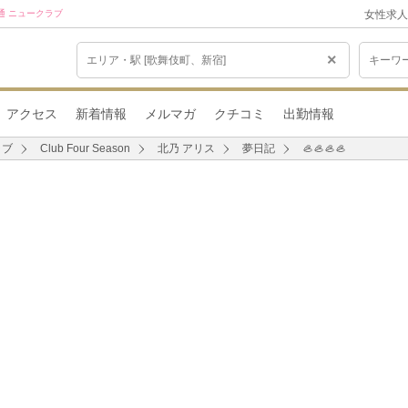
条通 ニュークラブ
女性求人
×
アクセス
新着情報
メルマガ
クチコミ
出勤情報
ラブ
Club Four Season
北乃 アリス
夢日記
🦪🦪🦪🦪