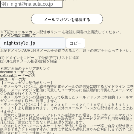
※下記の
メールマガジン配信ポリシー
を確認し同意の上購読してください。
ドメイン指定に関して
nightstyle.jp
コピー
上記ドメインのURL付きメールを受信できるよう、以下の設定を行なって下さい。
(1) ドメインをコピーして受信(許可)リストに追加
(2) URL付きメール拒否/規制を解除
▼設定画面のキャリア別リンク
docomoユーザーの方
softbankユーザーの方
auユーザーの方
【メールマガジン配信ポリシー】
・本メールマガジンは、
総務省特定電子メールの送信等に関するガイドライン
に準
拠し、メールマガジン配信に同意したユーザのみに当該規約に準拠したメールマガ
ジン配信を行うものです。
・本メールマガジンの登録にあたって収集したメールアドレスは本目的（メールマ
ガジンの送信）以外に利用しません。
・本メールマガジンは【ｆｕｎａｂａｓｈｉーｄｏｎｆｉｎ＠ｎｉｇｈｔｓｔｙｌ
ｅ．ｊｐ】より配信されます。それ以外のメールアドレスから配信されることはあ
りません。
・同意なく登録されたメールアドレスが確認された場合、または本メールマガジン
を悪用したスパム行為等が確認された場合等の、本サービスの不正利用等が確認さ
れた場合、運営にて予告なく停止処理を実施します。
・心当たりがないメールを本サイトから受信した場合、ユーザ様ご自身で配信停止
処理をすることも可能ですが、運営にて状況を確認し速やかに対応しますので【
お
問い合わせ
】にてご連絡ください。