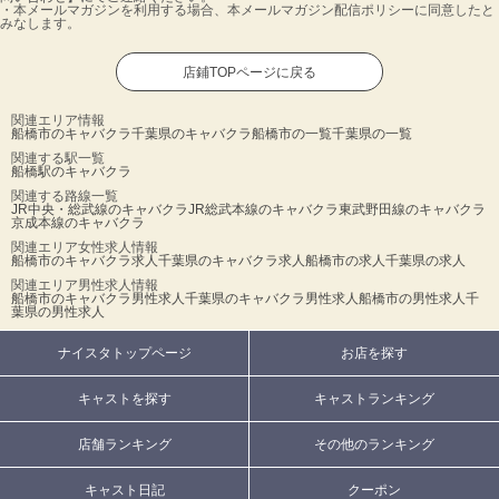
・本メールマガジンを利用する場合、本メールマガジン配信ポリシーに同意したと
みなします。
店鋪TOPページに戻る
関連エリア情報
船橋市のキャバクラ
千葉県のキャバクラ
船橋市の一覧
千葉県の一覧
関連する駅一覧
船橋駅のキャバクラ
関連する路線一覧
JR中央・総武線のキャバクラ
JR総武本線のキャバクラ
東武野田線のキャバクラ
京成本線のキャバクラ
関連エリア女性求人情報
船橋市のキャバクラ求人
千葉県のキャバクラ求人
船橋市の求人
千葉県の求人
関連エリア男性求人情報
船橋市のキャバクラ男性求人
千葉県のキャバクラ男性求人
船橋市の男性求人
千
葉県の男性求人
ナイスタトップページ
お店を探す
キャストを探す
キャストランキング
店舗ランキング
その他のランキング
キャスト日記
クーポン