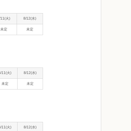
/11(火)
8/12(水)
未定
未定
8/11(火)
8/12(水)
未定
未定
8/11(火)
8/12(水)