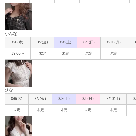
かんな
8/6(木)
8/7(金)
8/8(土)
8/9(日)
8/10(月)
8
19:00〜
未定
未定
未定
未定
ひな
8/6(木)
8/7(金)
8/8(土)
8/9(日)
8/10(月)
8
未定
未定
未定
未定
未定