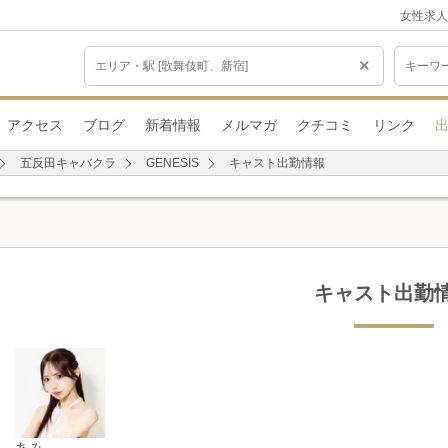
女性求人
×
アクセス
ブログ
新着情報
メルマガ
クチコミ
リンク
五反田キャバクラ
GENESIS
キャスト出勤情報
キャスト出勤