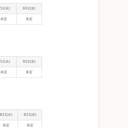
/11(火)
8/12(水)
未定
未定
/11(火)
8/12(水)
未定
未定
8/11(火)
8/12(水)
未定
未定