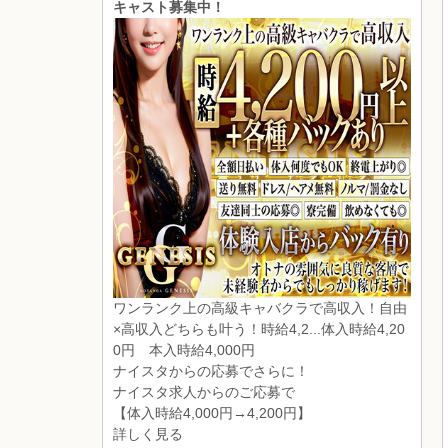
キャスト募集中！
ワンランク上の高級キャバクラで高収入！自由
×高収入どちらも叶う！時給4,2...
体入時給4,20
0円 本入時給4,000円
ナイスタからの応募でさらに！
ナイスタ求人からのご応募で
【体入時給4,000円→4,200円】
詳しく見る