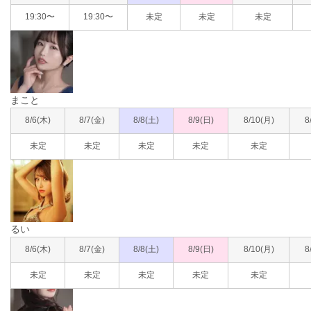
19:30〜
19:30〜
未定
未定
未定
まこと
8/6(木)
8/7(金)
8/8(土)
8/9(日)
8/10(月)
8
未定
未定
未定
未定
未定
るい
8/6(木)
8/7(金)
8/8(土)
8/9(日)
8/10(月)
8
未定
未定
未定
未定
未定