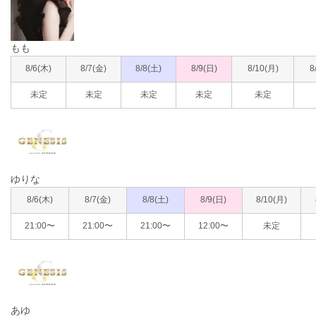
もも
8/6(木)
8/7(金)
8/8(土)
8/9(日)
8/10(月)
8
未定
未定
未定
未定
未定
ゆりな
8/6(木)
8/7(金)
8/8(土)
8/9(日)
8/10(月)
21:00〜
21:00〜
21:00〜
12:00〜
未定
あゆ