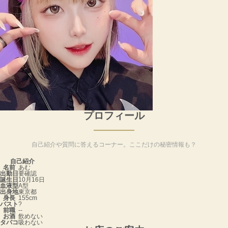
プロフィール
自己紹介や質問に答えるコーナー。ここだけの秘密情報も？
自己紹介
名前
あむ
出勤日
要確認
誕生日
10月16日
血液型
A型
出身地
東京都
身長
155cm
バスト
?
前職
--
お酒
飲めない
タバコ
吸わない