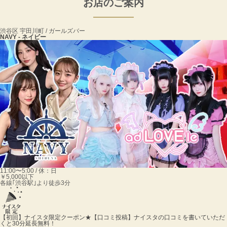
お店のご案内
渋谷区 宇田川町 / ガールズバー
NAVY - ネイビー
11:00〜5:00 / 休：日
￥5,000以下
各線｢渋谷駅｣より徒歩3分
【初回】ナイスタ限定クーポン★【口コミ投稿】
ナイスタの口コミを書いていただ
くと30分延長無料！