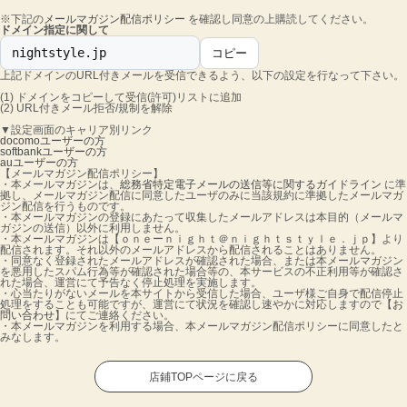
※下記の
メールマガジン配信ポリシー
を確認し同意の上購読してください。
ドメイン指定に関して
nightstyle.jp
コピー
上記ドメインのURL付きメールを受信できるよう、以下の設定を行なって下さい。
(1) ドメインをコピーして受信(許可)リストに追加
(2) URL付きメール拒否/規制を解除
▼設定画面のキャリア別リンク
docomoユーザーの方
softbankユーザーの方
auユーザーの方
【メールマガジン配信ポリシー】
・本メールマガジンは、
総務省特定電子メールの送信等に関するガイドライン
に準
拠し、メールマガジン配信に同意したユーザのみに当該規約に準拠したメールマガ
ジン配信を行うものです。
・本メールマガジンの登録にあたって収集したメールアドレスは本目的（メールマ
ガジンの送信）以外に利用しません。
・本メールマガジンは【ｏｎｅーｎｉｇｈｔ＠ｎｉｇｈｔｓｔｙｌｅ．ｊｐ】より
配信されます。それ以外のメールアドレスから配信されることはありません。
・同意なく登録されたメールアドレスが確認された場合、または本メールマガジン
を悪用したスパム行為等が確認された場合等の、本サービスの不正利用等が確認さ
れた場合、運営にて予告なく停止処理を実施します。
・心当たりがないメールを本サイトから受信した場合、ユーザ様ご自身で配信停止
処理をすることも可能ですが、運営にて状況を確認し速やかに対応しますので【
お
問い合わせ
】にてご連絡ください。
・本メールマガジンを利用する場合、本メールマガジン配信ポリシーに同意したと
みなします。
店鋪TOPページに戻る