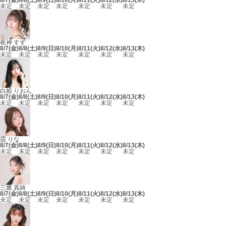
8/7(金)
8/8(土)
8/9(日)
8/10(月)
8/11(火)
8/12(水)
8/13(木)
未定
未定
未定
未定
未定
未定
未定
夜神 すず
8/7(金)
8/8(土)
8/9(日)
8/10(月)
8/11(火)
8/12(水)
8/13(木)
未定
未定
未定
未定
未定
未定
未定
白姫 りおん
8/7(金)
8/8(土)
8/9(日)
8/10(月)
8/11(火)
8/12(水)
8/13(木)
未定
未定
未定
未定
未定
未定
未定
霞 りな
8/7(金)
8/8(土)
8/9(日)
8/10(月)
8/11(火)
8/12(水)
8/13(木)
未定
未定
未定
未定
未定
未定
未定
三鷹 真綺
8/7(金)
8/8(土)
8/9(日)
8/10(月)
8/11(火)
8/12(水)
8/13(木)
未定
未定
未定
未定
未定
未定
未定