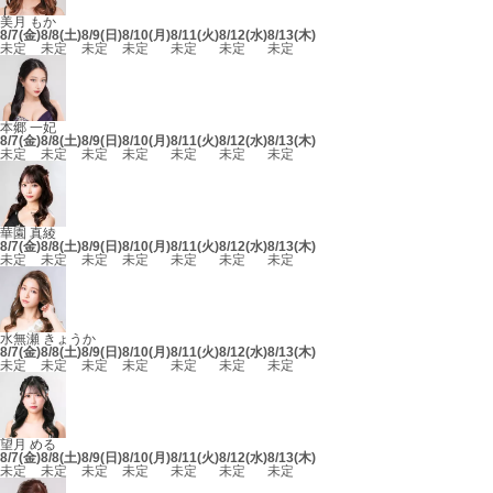
美月 もか
8/7(金)
8/8(土)
8/9(日)
8/10(月)
8/11(火)
8/12(水)
8/13(木)
未定
未定
未定
未定
未定
未定
未定
本郷 一妃
8/7(金)
8/8(土)
8/9(日)
8/10(月)
8/11(火)
8/12(水)
8/13(木)
未定
未定
未定
未定
未定
未定
未定
華園 真綾
8/7(金)
8/8(土)
8/9(日)
8/10(月)
8/11(火)
8/12(水)
8/13(木)
未定
未定
未定
未定
未定
未定
未定
水無瀬 きょうか
8/7(金)
8/8(土)
8/9(日)
8/10(月)
8/11(火)
8/12(水)
8/13(木)
未定
未定
未定
未定
未定
未定
未定
望月 める
8/7(金)
8/8(土)
8/9(日)
8/10(月)
8/11(火)
8/12(水)
8/13(木)
未定
未定
未定
未定
未定
未定
未定