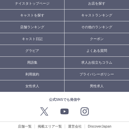
ナイスタトップページ
お店を探す
キャストを探す
キャストランキング
店舗ランキング
その他のランキング
キャスト日記
クーポン
グラビア
よくある質問
用語集
求人お役立ちコラム
利用規約
プライバシーポリシー
女性求人
男性求人
公式SNSでも発信中
店舗一覧
掲載エリア一覧
運営会社
DiscoverJapan