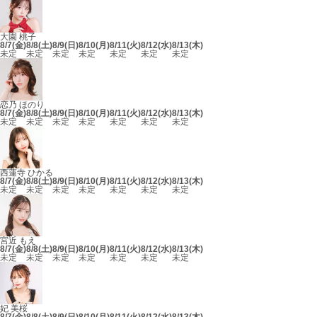
大園 桃子
8/7(金)
8/8(土)
8/9(日)
8/10(月)
8/11(火)
8/12(水)
8/13(木)
未定
未定
未定
未定
未定
未定
未定
恋乃 ほのり
8/7(金)
8/8(土)
8/9(日)
8/10(月)
8/11(火)
8/12(水)
8/13(木)
未定
未定
未定
未定
未定
未定
未定
西蓮寺 ひかる
8/7(金)
8/8(土)
8/9(日)
8/10(月)
8/11(火)
8/12(水)
8/13(木)
未定
未定
未定
未定
未定
未定
未定
宮近 もえ
8/7(金)
8/8(土)
8/9(日)
8/10(月)
8/11(火)
8/12(水)
8/13(木)
未定
未定
未定
未定
未定
未定
未定
妃 美桜