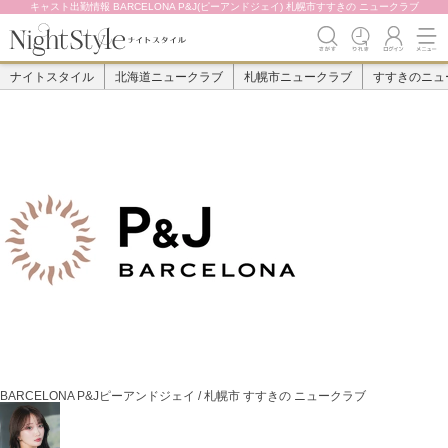
キャスト出勤情報 BARCELONA P&J(ピーアンドジェイ) 札幌市すすきの ニュークラブ
ナイトスタイル
北海道ニュークラブ
札幌市ニュークラブ
すすきのニュ
BARCELONA P&J
ピーアンドジェイ / 札幌市 すすきの ニュークラブ