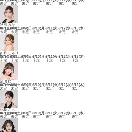
8/7(金)
8/8(土)
8/9(日)
8/10(月)
8/11(火)
8/12(水)
8/13(木)
未定
未定
未定
未定
未定
未定
未定
秋風 みな
8/7(金)
8/8(土)
8/9(日)
8/10(月)
8/11(火)
8/12(水)
8/13(木)
未定
未定
未定
未定
未定
未定
未定
如月 しゅり
8/7(金)
8/8(土)
8/9(日)
8/10(月)
8/11(火)
8/12(水)
8/13(木)
未定
未定
未定
未定
未定
未定
未定
黛 まゆ
8/7(金)
8/8(土)
8/9(日)
8/10(月)
8/11(火)
8/12(水)
8/13(木)
未定
未定
未定
未定
未定
未定
未定
妃咲 さら
8/7(金)
8/8(土)
8/9(日)
8/10(月)
8/11(火)
8/12(水)
8/13(木)
未定
未定
未定
未定
未定
未定
未定