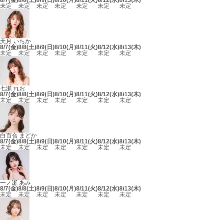
8/7(金)
8/8(土)
8/9(日)
8/10(月)
8/11(火)
8/12(水)
8/13(木)
未定
未定
未定
未定
未定
未定
未定
天月 いちか
8/7(金)
8/8(土)
8/9(日)
8/10(月)
8/11(火)
8/12(水)
8/13(木)
未定
未定
未定
未定
未定
未定
未定
七瀬 れお
8/7(金)
8/8(土)
8/9(日)
8/10(月)
8/11(火)
8/12(水)
8/13(木)
未定
未定
未定
未定
未定
未定
未定
白百合 まどか
8/7(金)
8/8(土)
8/9(日)
8/10(月)
8/11(火)
8/12(水)
8/13(木)
未定
未定
未定
未定
未定
未定
未定
一ノ瀬 あみ
8/7(金)
8/8(土)
8/9(日)
8/10(月)
8/11(火)
8/12(水)
8/13(木)
未定
未定
未定
未定
未定
未定
未定