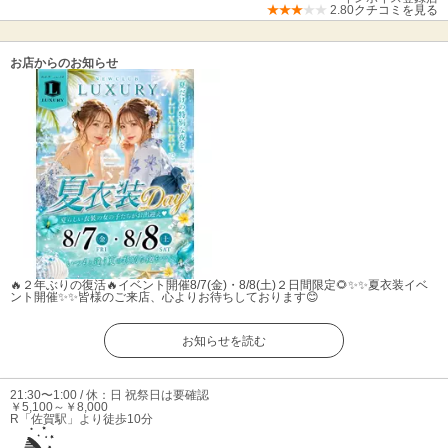
2.80
クチコミを見る
お店からのお知らせ
🔥２年ぶりの復活🔥イベント開催
8/7(金)・8/8(土)２日間限定🌻✨✨夏衣装イベ
ント開催✨✨皆様のご来店、心よりお待ちしております😊
お知らせを読む
21:30〜1:00 / 休：日 祝祭日は要確認
￥5,100～￥8,000
R「佐賀駅」より徒歩10分