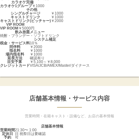
カラオケ完備
カラオケ1グループ
￥1000
その他
シングルチャージ
￥1000
キャストドリンク
￥1000
キャストドリンク(ピッチャー)
￥2000
VIP ROOM
VIP ROOM
￥5000円
飲み放題メニュー
焼酎・ブランデー・ソフトドリンク
システム補足
税金・サービス料
10％
同伴料
￥2000
指名料
￥1000
場内指名料
￥1000
延長方法
確認有り
目安予算
￥5,100～￥8,000
クレジットカード
VISA/JCB/AMEX/Master/ダイナース
店舗基本情報・サービス内容
営業時間・在籍キャスト・設備など、お店の基本情報
店舗基本情報
営業時間
21:30〜 1:00
定休日
日 祝祭日は要確認
予約
可