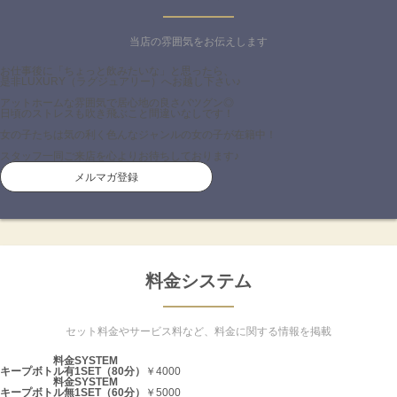
当店の雰囲気をお伝えします
お仕事後に「ちょっと飲みたいな」と思ったら、
是非LUXURY（ラグジュアリー）へお越し下さい♪
アットホームな雰囲気で居心地の良さバツグン◎
日頃のストレスも吹き飛ぶこと間違いなしです！
女の子たちは気の利く色んなジャンルの女の子が在籍中！
スタッフ一同ご来店を心よりお待ちしております♪
メルマガ登録
料金システム
セット料金やサービス料など、料金に関する情報を掲載
料金SYSTEM
キープボトル有1SET（80分）
￥4000
料金SYSTEM
キープボトル無1SET（60分）
￥5000