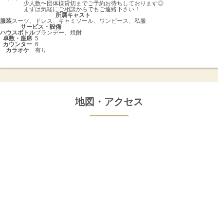
少人数〜団体様貸切までご予約お待ちしております◎
まずは気軽にご相談からでもご連絡下さい！
所属キャスト
服装
スーツ、ドレス、キャミソール、ワンピース、私服
サービス・設備
ハウスボトル
ブランデー、焼酎
卓数・座席
5
カウンター
6
カラオケ
有り
地図・アクセス