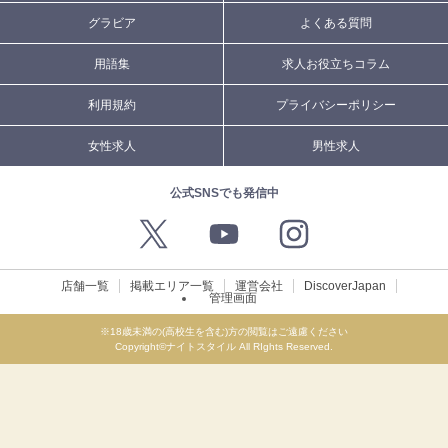
グラビア
よくある質問
用語集
求人お役立ちコラム
利用規約
プライバシーポリシー
女性求人
男性求人
公式SNSでも発信中
店舗一覧
掲載エリア一覧
運営会社
DiscoverJapan
管理画面
※18歳未満の(高校生を含む)方の閲覧はご遠慮ください
Copyright©ナイトスタイル All RIghts Reserved.