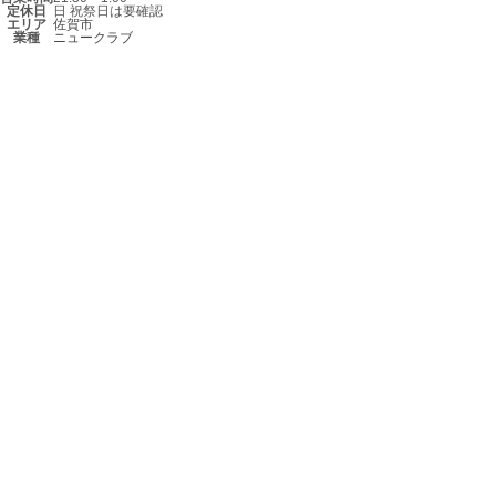
定休日
日 祝祭日は要確認
エリア
佐賀市
業種
ニュークラブ