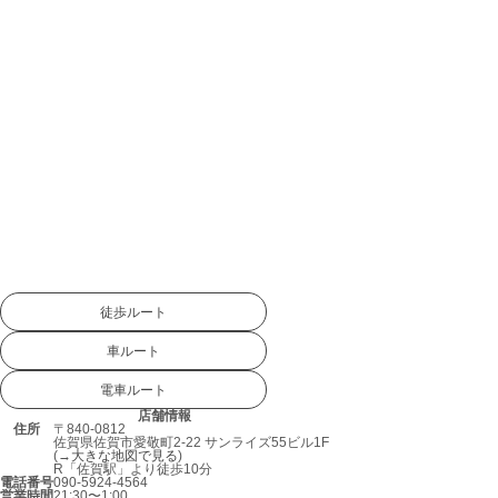
徒歩ルート
車ルート
電車ルート
店舗情報
住所
〒840-0812
佐賀県佐賀市愛敬町2-22 サンライズ55ビル1F
(→
大きな地図で見る
)
R「佐賀駅」より徒歩10分
電話番号
090-5924-4564
営業時間
21:30〜1:00