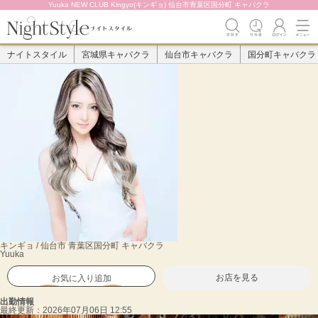
Yuuka NEW CLUB Kingyo(キンギョ) 仙台市青葉区国分町 キャバクラ
ナイトスタイル
宮城県キャバクラ
仙台市キャバクラ
国分町キャバクラ
キンギョ / 仙台市 青葉区国分町 キャバクラ
Yuuka
お店を見る
お気に入り追加
出勤情報
最終更新：
2026年07月06日 12:55