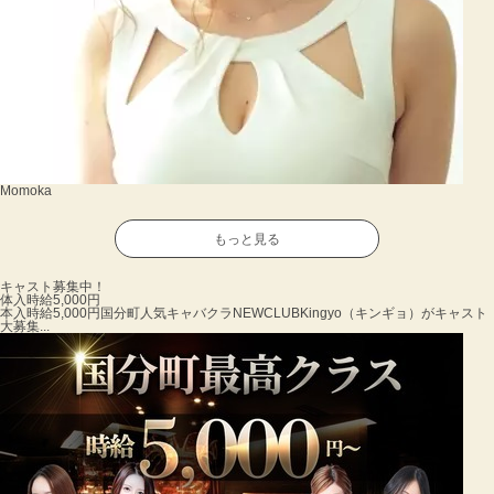
Momoka
もっと見る
キャスト募集中！
体入時給5,000円
本入時給5,000円
国分町人気キャバクラNEWCLUBKingyo（キンギョ）がキャスト
大募集...