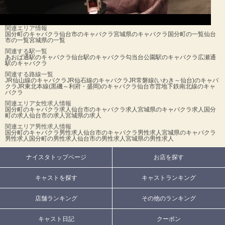
関連エリア情報
国分町のキャバクラ
仙台市のキャバクラ
宮城県のキャバクラ
国分町の一覧
仙台
市の一覧
宮城県の一覧
関連する駅一覧
あおば通駅のキャバクラ
仙台駅のキャバクラ
勾当台公園駅のキャバクラ
広瀬通
駅のキャバクラ
関連する路線一覧
JR仙山線のキャバクラ
JR仙石線のキャバクラ
JR常磐線(いわき～仙台)のキャバ
クラ
JR東北本線(黒磯～利府・盛岡)のキャバクラ
仙台市営地下鉄南北線のキャ
バクラ
関連エリア女性求人情報
国分町のキャバクラ求人
仙台市のキャバクラ求人
宮城県のキャバクラ求人
国分
町の求人
仙台市の求人
宮城県の求人
関連エリア男性求人情報
国分町のキャバクラ男性求人
仙台市のキャバクラ男性求人
宮城県のキャバクラ
男性求人
国分町の男性求人
仙台市の男性求人
宮城県の男性求人
ナイスタトップページ
お店を探す
キャストを探す
キャストランキング
店舗ランキング
その他のランキング
キャスト日記
クーポン