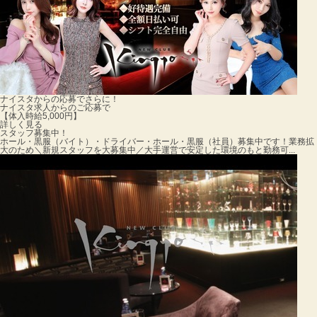
ナイスタからの応募でさらに！
ナイスタ求人からのご応募で
【体入時給5,000円】
詳しく見る
スタッフ募集中！
ホール・黒服（バイト）・ドライバー・ホール・黒服（社員）募集中です！
業務拡
大のため＼新規スタッフを大募集中／大手運営で安定した環境のもと勤務可...