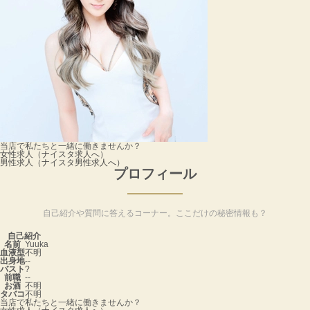
当店で私たちと一緒に働きませんか？
女性求人
（ナイスタ求人へ）
男性求人
（ナイスタ男性求人へ）
プロフィール
自己紹介や質問に答えるコーナー。ここだけの秘密情報も？
自己紹介
名前
Yuuka
血液型
不明
出身地
--
バスト
?
前職
--
お酒
不明
タバコ
不明
当店で私たちと一緒に働きませんか？