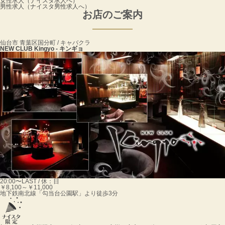
女性求人
（ナイスタ求人へ）
男性求人
（ナイスタ男性求人へ）
お店のご案内
仙台市 青葉区国分町 / キャバクラ
NEW CLUB Kingyo - キンギョ
20:00〜LAST / 休：日
￥8,100～￥11,000
地下鉄南北線「勾当台公園駅」より徒歩3分