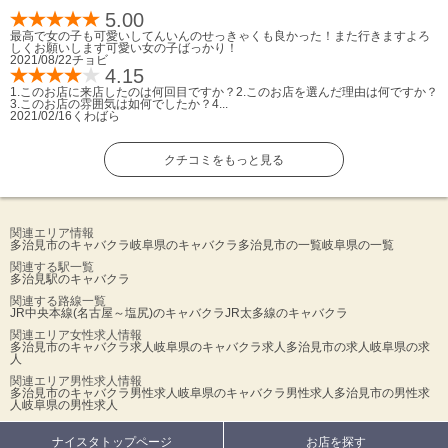
5.00
最高で女の子も可愛いしてんいんのせっきゃくも良かった！また行きますよろ
しくお願いします可愛い女の子ばっかり！
2021/08/22
チョビ
4.15
1.このお店に来店したのは何回目ですか？2.このお店を選んだ理由は何ですか？
3.このお店の雰囲気は如何でしたか？4...
2021/02/16
くわばら
クチコミをもっと見る
関連エリア情報
多治見市のキャバクラ
岐阜県のキャバクラ
多治見市の一覧
岐阜県の一覧
関連する駅一覧
多治見駅のキャバクラ
関連する路線一覧
JR中央本線(名古屋～塩尻)のキャバクラ
JR太多線のキャバクラ
関連エリア女性求人情報
多治見市のキャバクラ求人
岐阜県のキャバクラ求人
多治見市の求人
岐阜県の求
人
関連エリア男性求人情報
多治見市のキャバクラ男性求人
岐阜県のキャバクラ男性求人
多治見市の男性求
人
岐阜県の男性求人
ナイスタトップページ
お店を探す