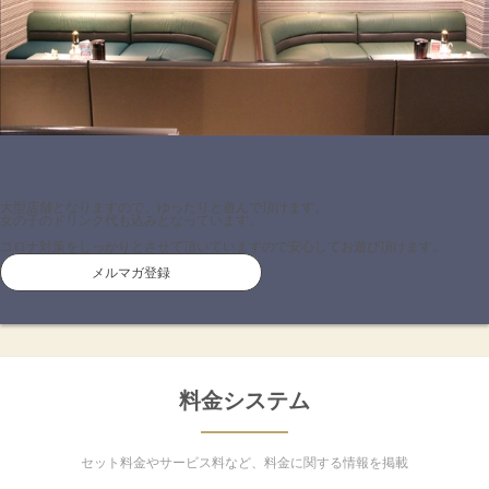
Previous
Next
大型店舗となりますので、ゆったりと遊んで頂けます。
女の子のドリンク代も込みとなっています。
コロナ対策をしっかりとさせて頂いていますので安心してお遊び頂けます。
メルマガ登録
料金システム
セット料金やサービス料など、料金に関する情報を掲載