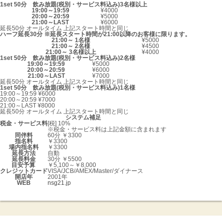
1set 50分 飲み放題(税別・サービス料込み)3名様以上
19:00～19:59
¥4000
20:00～20:59
¥5000
21:00～LAST
¥6000
延長50分 オールタイム 上記スタート時間と同じ
ハーフ延長30分 ※延長スタート時間が21:00以降のお客様に限ります。
21:00～ 1名様
¥5000
21:00～ 2名様
¥4500
21:00～ 3名様以上
¥4000
1set 50分 飲み放題(税別・サービス料込み)2名様
19:00～19:59
¥5000
20:00～20:59
¥6000
21:00～LAST
¥7000
延長50分 オールタイム 上記スタート時間と同じ
1set 50分 飲み放題(税別・サービス料込み)1名様
19:00～19:59 ¥6000
20:00～20:59 ¥7000
21:00～LAST ¥8000
延長50分 オールタイム 上記スタート時間と同じ
システム補足
税金・サービス料
[税] 10%
※税金・サービス料は上記金額に含まれます
同伴料
60分 ￥3300
指名料
￥3300
場内指名料
￥3300
延長方法
自動
延長料金
30分 ￥5500
目安予算
￥5,100～￥8,000
クレジットカード
VISA/JCB/AMEX/Master/ダイナース
開店年
2001年
WEB
nsg21.jp