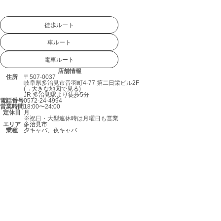
徒歩ルート
車ルート
電車ルート
店舗情報
住所
〒507-0037
岐阜県多治見市音羽町4-77 第二日栄ビル2F
(→
大きな地図で見る
)
JR 多治見駅より徒歩5分
電話番号
0572-24-4994
営業時間
18:00〜24:00
定休日
月
※祝日・大型連休時は月曜日も営業
エリア
多治見市
業種
夕キャバ、夜キャバ