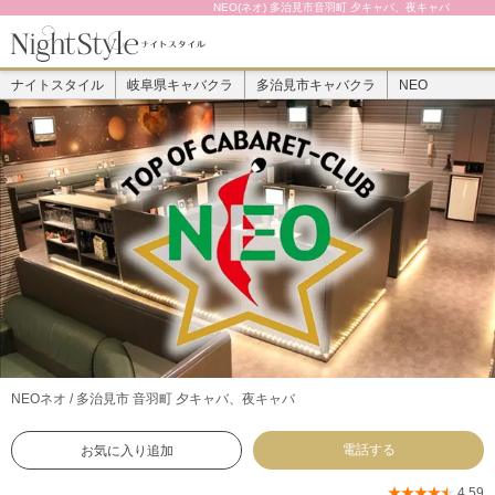
NEO(ネオ) 多治見市音羽町 夕キャバ、夜キャバ
ナイトスタイル
岐阜県キャバクラ
多治見市キャバクラ
NEO
NEO
ネオ / 多治見市 音羽町 夕キャバ、夜キャバ
電話する
お気に入り追加
4.59