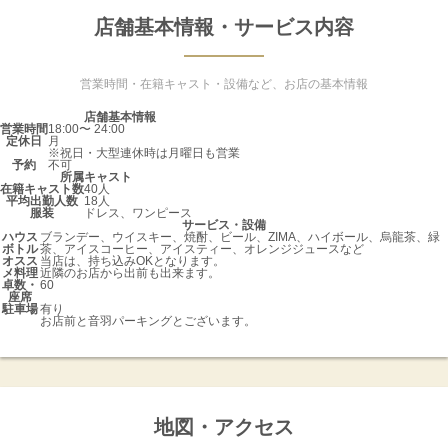
店舗基本情報・サービス内容
営業時間・在籍キャスト・設備など、お店の基本情報
店舗基本情報
営業時間
18:00〜 24:00
定休日
月
※祝日・大型連休時は月曜日も営業
予約
不可
所属キャスト
在籍キャスト数
40人
平均出勤人数
18人
服装
ドレス、ワンピース
サービス・設備
ハウス
ブランデー、ウイスキー、焼酎、ビール、ZIMA、ハイボール、烏龍茶、緑
ボトル
茶、アイスコーヒー、アイスティー、オレンジジュースなど
オスス
当店は、持ち込みOKとなります。
メ料理
近隣のお店から出前も出来ます。
卓数・
60
座席
駐車場
有り
お店前と音羽パーキングとございます。
地図・アクセス