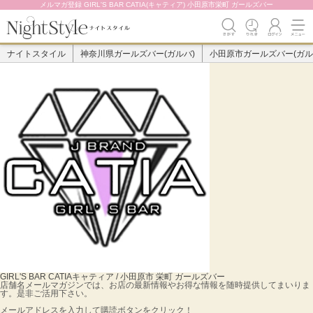
メルマガ登録 GIRL'S BAR CATIA(キャティア) 小田原市栄町 ガールズバー
ナイトスタイル
神奈川県ガールズバー(ガルバ)
小田原市ガールズバー(ガル
GIRL'S BAR CATIA
キャティア / 小田原市 栄町 ガールズバー
店舗名メールマガジンでは、お店の最新情報やお得な情報を随時提供してまいりま
す。是非ご活用下さい。
メールアドレスを入力して購読ボタンをクリック！