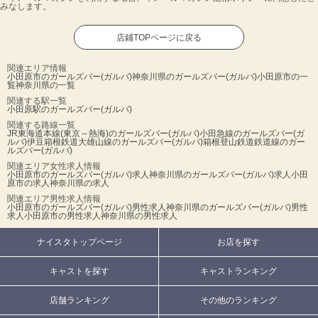
みなします。
店鋪TOPページに戻る
関連エリア情報
小田原市のガールズバー(ガルバ)
神奈川県のガールズバー(ガルバ)
小田原市の一
覧
神奈川県の一覧
関連する駅一覧
小田原駅のガールズバー(ガルバ)
関連する路線一覧
JR東海道本線(東京～熱海)のガールズバー(ガルバ)
小田急線のガールズバー(ガ
ルバ)
伊豆箱根鉄道大雄山線のガールズバー(ガルバ)
箱根登山鉄道鉄道線のガー
ルズバー(ガルバ)
関連エリア女性求人情報
小田原市のガールズバー(ガルバ)求人
神奈川県のガールズバー(ガルバ)求人
小田
原市の求人
神奈川県の求人
関連エリア男性求人情報
小田原市のガールズバー(ガルバ)男性求人
神奈川県のガールズバー(ガルバ)男性
求人
小田原市の男性求人
神奈川県の男性求人
ナイスタトップページ
お店を探す
キャストを探す
キャストランキング
店舗ランキング
その他のランキング