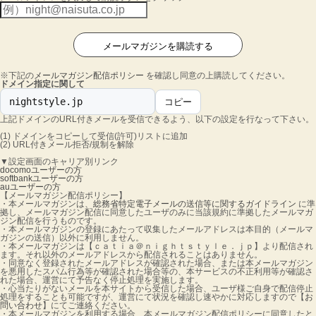
※下記の
メールマガジン配信ポリシー
を確認し同意の上購読してください。
ドメイン指定に関して
nightstyle.jp
コピー
上記ドメインのURL付きメールを受信できるよう、以下の設定を行なって下さい。
(1) ドメインをコピーして受信(許可)リストに追加
(2) URL付きメール拒否/規制を解除
▼設定画面のキャリア別リンク
docomoユーザーの方
softbankユーザーの方
auユーザーの方
【メールマガジン配信ポリシー】
・本メールマガジンは、
総務省特定電子メールの送信等に関するガイドライン
に準
拠し、メールマガジン配信に同意したユーザのみに当該規約に準拠したメールマガ
ジン配信を行うものです。
・本メールマガジンの登録にあたって収集したメールアドレスは本目的（メールマ
ガジンの送信）以外に利用しません。
・本メールマガジンは【ｃａｔｉａ＠ｎｉｇｈｔｓｔｙｌｅ．ｊｐ】より配信され
ます。それ以外のメールアドレスから配信されることはありません。
・同意なく登録されたメールアドレスが確認された場合、または本メールマガジン
を悪用したスパム行為等が確認された場合等の、本サービスの不正利用等が確認さ
れた場合、運営にて予告なく停止処理を実施します。
・心当たりがないメールを本サイトから受信した場合、ユーザ様ご自身で配信停止
処理をすることも可能ですが、運営にて状況を確認し速やかに対応しますので【
お
問い合わせ
】にてご連絡ください。
・本メールマガジンを利用する場合、本メールマガジン配信ポリシーに同意したと