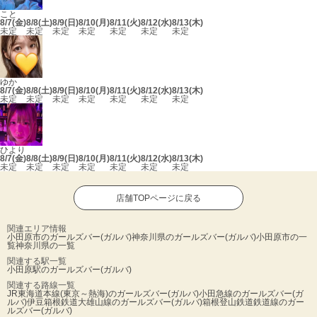
こと
8/7(金)
8/8(土)
8/9(日)
8/10(月)
8/11(火)
8/12(水)
8/13(木)
未定
未定
未定
未定
未定
未定
未定
ゆか
8/7(金)
8/8(土)
8/9(日)
8/10(月)
8/11(火)
8/12(水)
8/13(木)
未定
未定
未定
未定
未定
未定
未定
ひより
8/7(金)
8/8(土)
8/9(日)
8/10(月)
8/11(火)
8/12(水)
8/13(木)
未定
未定
未定
未定
未定
未定
未定
店舗TOPページに戻る
関連エリア情報
小田原市のガールズバー(ガルバ)
神奈川県のガールズバー(ガルバ)
小田原市の一
覧
神奈川県の一覧
関連する駅一覧
小田原駅のガールズバー(ガルバ)
関連する路線一覧
JR東海道本線(東京～熱海)のガールズバー(ガルバ)
小田急線のガールズバー(ガ
ルバ)
伊豆箱根鉄道大雄山線のガールズバー(ガルバ)
箱根登山鉄道鉄道線のガー
ルズバー(ガルバ)