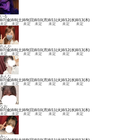
いる
8/7(金)
8/8(土)
8/9(日)
8/10(月)
8/11(火)
8/12(水)
8/13(木)
未定
未定
未定
未定
未定
未定
未定
れんか
8/7(金)
8/8(土)
8/9(日)
8/10(月)
8/11(火)
8/12(水)
8/13(木)
未定
未定
未定
未定
未定
未定
未定
あんな
8/7(金)
8/8(土)
8/9(日)
8/10(月)
8/11(火)
8/12(水)
8/13(木)
未定
未定
未定
未定
未定
未定
未定
なお
8/7(金)
8/8(土)
8/9(日)
8/10(月)
8/11(火)
8/12(水)
8/13(木)
未定
未定
未定
未定
未定
未定
未定
みぃ