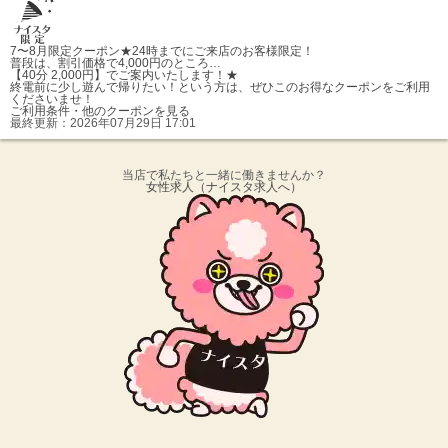
7〜8月限定クーポン★
24時までにご来店のお客様限定！
普段は、割引価格で4,000円のところ…
【40分 2,000円】でご案内いたします！★
終電前に少し遊んで帰りたい！という方は、ぜひこのお得なクーポンをご利用
くださいませ！
ご利用条件・他のクーポンを見る
最終更新：
2026年07月29日 17:01
当店で私たちと一緒に働きませんか？
女性求人
（ナイスタ求人へ）