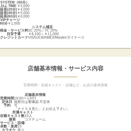
SYSTEM（60分）
ALL TIME
￥5,000
延長(20分)
￥4,000
延長(40分)
￥5,000
延長(60分)
￥6,000
VIPチャージ
60分
￥1,000
システム補足
税金・サービス料
SC 20%／TC 20%
目安予算
￥8,100～￥11,000
クレジットカード
VISA/JCB/AMEX/Master/ダイナース
店舗基本情報・サービス内容
営業時間・在籍キャスト・設備など、お店の基本情報
店舗基本情報
営業時間
19:00〜 LAST
定休日
祝祭日は要確認 不定休
予約
可
「ナイスタ見た」とお伝え下さい。
所属キャスト
在籍キャスト数
10人
服装
コスチューム
サービス・設備
卓数・座席
15
カラオケ
有り