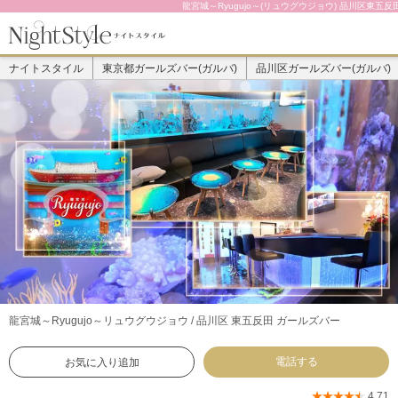
龍宮城～Ryugujo～(リュウグウジョウ) 品川区東五反
ナイトスタイル
東京都ガールズバー(ガルバ)
品川区ガールズバー(ガルバ)
龍宮城～Ryugujo～
リュウグウジョウ / 品川区 東五反田 ガールズバー
電話する
お気に入り追加
4.71