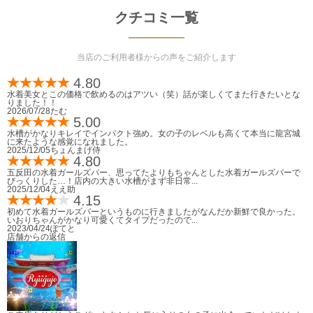
クチコミ一覧
当店のご利用者様からの声をご紹介します
4.80
水着美女とこの価格で飲めるのはアツい（笑）話が楽しくてまた行きたいとな
りました！！
2026/07/28
たむ
5.00
水槽がかなりキレイでインパクト強め。女の子のレベルも高くて本当に龍宮城
に来たような感覚になれました。
2025/12/05
ちょんまげ侍
4.80
五反田の水着ガールズバー、思ってたよりもちゃんとした水着ガールズバーで
びっくりした…！店内の大きい水槽がまず非日常...
2025/12/04
ええ助
4.15
初めて水着ガールズバーというものに行きましたがなんだか新鮮で良かった。
いおりちゃんがかなり可愛くてタイプだったので...
2023/04/24
ぽてと
店舗からの返信