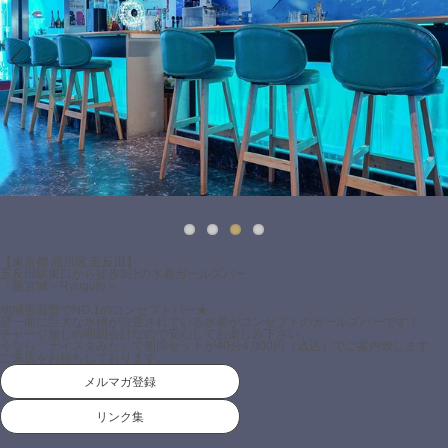
Previous
Next
【東京都 品川区 五反田】
五反田駅東口から徒歩3分の水着ガールズバー
「龍宮城～Ryugujo～」
地域密着型でNO.1のコンセプトバー★
壁一面に巨大な水槽が設置されている水着がコンセプトのガールズバーです！
チャージ無しの明朗会計なので安心してお楽しみ下さい。
今なら「ナイスタみた」で初回セットが40分4,000円（込込）でご案内致します。
ご来店をお待ちしております。
メルマガ登録
リンク集