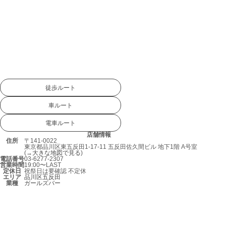
徒歩ルート
車ルート
電車ルート
店舗情報
住所
〒141-0022
東京都品川区東五反田1-17-11 五反田佐久間ビル 地下1階 A号室
(→
大きな地図で見る
)
電話番号
03-6277-2307
営業時間
19:00〜LAST
定休日
祝祭日は要確認 不定休
エリア
品川区
五反田
業種
ガールズバー