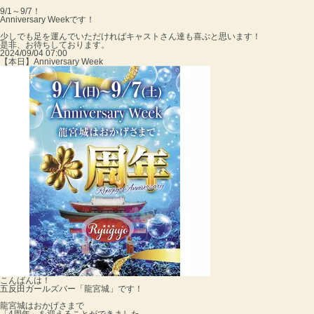
9/1～9/7！
Anniversary Weekです！
少しでも足を運んでいただければキャストさん達も喜ぶと思います！
是非、お待ちしております。
2024/09/04 07:00
【本日】Anniversary Week
こんばんは！
五反田ガールズバー「龍宮城」です！
龍宮城はおかげさまで