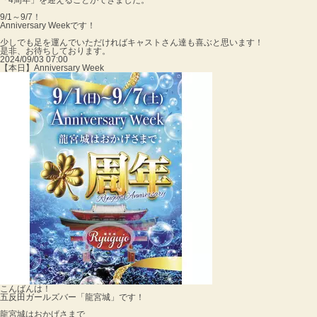
「4周年」を迎えることができました。
9/1～9/7！
Anniversary Weekです！
少しでも足を運んでいただければキャストさん達も喜ぶと思います！
是非、お待ちしております。
2024/09/03 07:00
【本日】Anniversary Week
こんばんは！
五反田ガールズバー「龍宮城」です！
龍宮城はおかげさまで