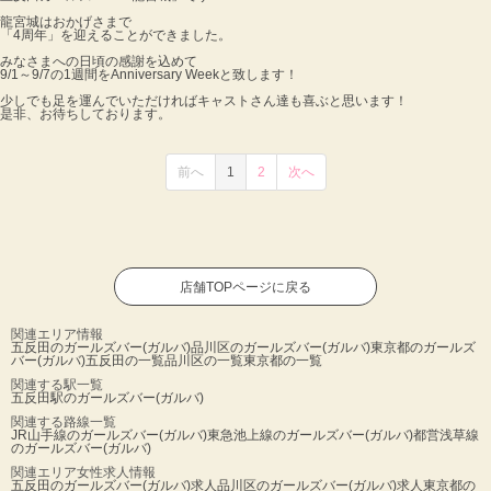
龍宮城はおかげさまで
「4周年」を迎えることができました。
みなさまへの日頃の感謝を込めて
9/1～9/7の1週間をAnniversary Weekと致します！
少しでも足を運んでいただければキャストさん達も喜ぶと思います！
是非、お待ちしております。
前へ
1
2
次へ
店舗TOPページに戻る
関連エリア情報
五反田のガールズバー(ガルバ)
品川区のガールズバー(ガルバ)
東京都のガールズ
バー(ガルバ)
五反田の一覧
品川区の一覧
東京都の一覧
関連する駅一覧
五反田駅のガールズバー(ガルバ)
関連する路線一覧
JR山手線のガールズバー(ガルバ)
東急池上線のガールズバー(ガルバ)
都営浅草線
のガールズバー(ガルバ)
関連エリア女性求人情報
五反田のガールズバー(ガルバ)求人
品川区のガールズバー(ガルバ)求人
東京都の