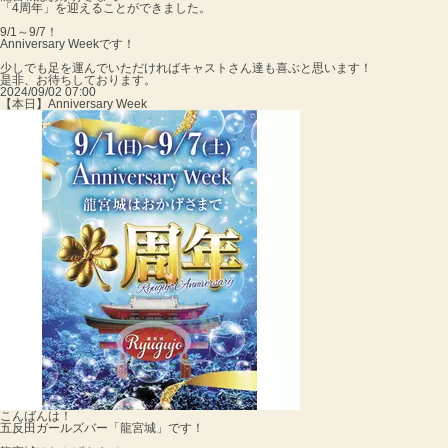
「4周年」を迎えることができました。
9/1～9/7！
Anniversary Weekです！
少しでも足を運んでいただければキャストさん達も喜ぶと思います！
是非、お待ちしております。
2024/09/02 07:00
【本日】Anniversary Week
こんばんは！
五反田ガールズバー「龍宮城」です！