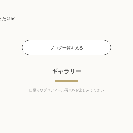
た😋💓…
ブログ一覧を見る
ギャラリー
自撮りやプロフィール写真をお楽しみください