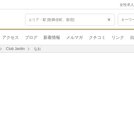
女性求人
×
アクセス
ブログ
新着情報
メルマガ
クチコミ
リンク
Club Jardin
なお