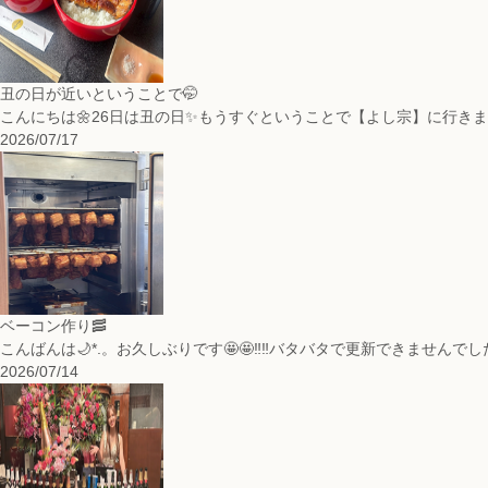
丑の日が近いということで🤭
こんにちは🌼26日は丑の日✨️もうすぐということで【よし宗】に行きま
2026/07/17
ベーコン作り🥓
こんばんは🌙*.。お久しぶりです🤩🤩‼️‼️バタバタで更新できませんでし
2026/07/14