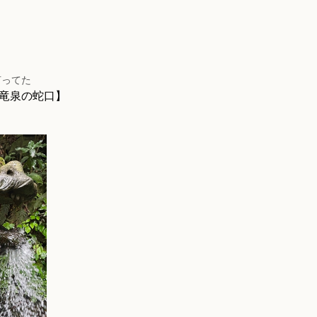
言ってた
竜泉の蛇口】