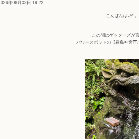
2026年08月03日 19:22
こんばんは🌙*.。
この間はゲッターズが
パワースポットの【霧島神宮⛩: