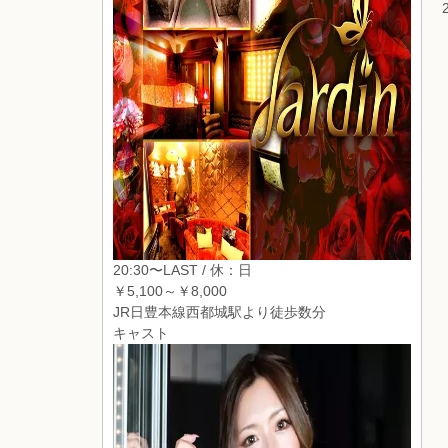
20:30〜LAST / 休：日
￥5,100～￥8,000
JR日豊本線西都城駅より徒歩数分
キャスト