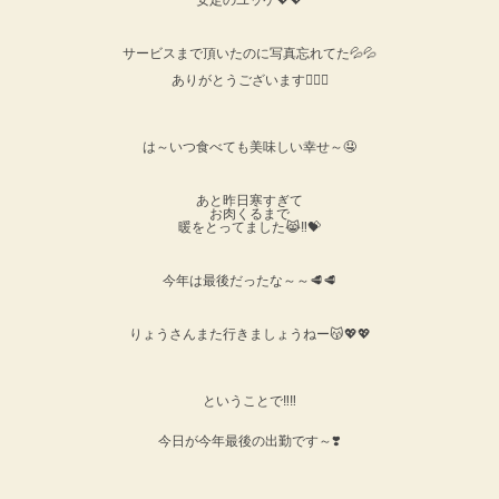
サービスまで頂いたのに写真忘れてた💦💦
ありがとうございます🙇‍♀️✨️
は～いつ食べても美味しい幸せ～🤤
あと昨日寒すぎて
お肉くるまで
暖をとってました😹‼️💝
今年は最後だったな～～🥩🥩
りょうさんまた行きましょうねー😽💖💖
ということで‼️‼️
今日が今年最後の出勤です～❣️