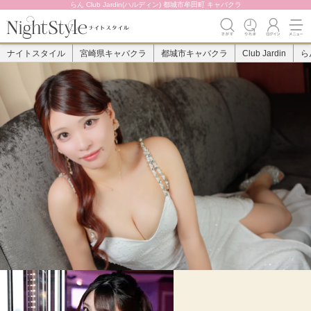
らん Club Jardin(ハルディン) 都城市牟田町 キャバクラ
ナイトスタイル
宮崎県キャバクラ
都城市キャバクラ
Club Jardin
ら