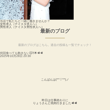
当店で私たちと一緒に働きませんか？
女性求人
（ナイスタ求人へ）
男性求人
（ナイスタ男性求人へ）
最新のブログ
最新のブログはこちら。過去の投稿も一覧でチェック！
何回食べても飽きない😽‼️🌟🥩🥩
2025年10月28日 20:30
こんばんは(*^▽^*)ノ
昨日は仕事終わりに
りょうさんと焼肉行きました🥩🥩