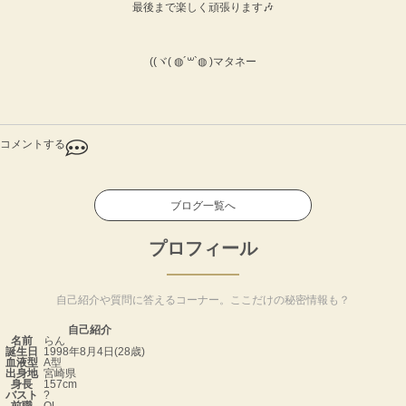
最後まで楽しく頑張ります🎶
((ヾ( ◍´꒳`◍ )マタネー
コメントする
ブログ一覧へ
プロフィール
自己紹介や質問に答えるコーナー。ここだけの秘密情報も？
自己紹介
名前
らん
誕生日
1998年8月4日(28歳)
血液型
A型
出身地
宮崎県
身長
157cm
バスト
?
前職
OL