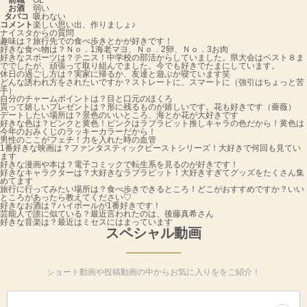
お酒
弱い
タバコ
吸わない
コメント
楽しい思い出、作りましょ♪
ナイスタからの質問
趣味は？
旅行先での食べ歩きとかが好きです！
好きな食べ物は？
Ｎｏ．1海老マヨ、Ｎｏ．2卵、Ｎｏ．3お肉
好きなスポーツは？
テニス！中学校の部活からしていました。県大会はベスト８ま
ででしたが、頑張って取り組んでました。今でも好きでたまにしています。
休日の過ごし方は？
実家に帰るか、友達と遊ぶか寝ています笑
どんな誘われ方をされたいですか？
ストレートに、スマートに（強引はちょっと苦
手）
自分のチャームポイントは？
目と口元のほくろ
貰って嬉しいプレゼントは？
形に残るものが嬉しいです。花も好きです（薔薇）
デートしたい場所は？
景色のいいところ、海とか花が大好きです
好きな色は？
ピンクと黄色！ピンクはラブラビット推しキャラの色だから！黄色は
今年のおみくじのラッキーカラーだから！
男性のここがフェチ！
力を入れた時の血管
1番好きな映画は？
ファンタスティックビーストシリーズ！大好きで何回も見てい
ます
好きな漫画や本は？
電子コミックで転生系を見るのが好きです！
好きなキャラクターは？
大好きなラブラビット！大好きすぎてグッズをたくさん集
めてます
旅行に行ってみたい場所は？
食べ歩きできるところ！どこがおすすめですか？いい
ところがあったら教えてください♡
好きなお酒は？
ハイボールが1番好きです！
芸能人で誰に似ている？
最近言われたのは、後藤真希さん
好きな音楽は？
最近はミセスにはまっています
スペシャル動画
ショート動画や投稿動画の中からお気に入りををご紹介！