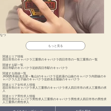
なつ
もっと見る
関連エリア情報
四日市市のキャバクラ
三重県のキャバクラ
四日市市の一覧
三重県の一覧
関連する駅一覧
四日市駅のキャバクラ
近鉄四日市駅のキャバクラ
関連する路線一覧
JR関西本線(名古屋～亀山)のキャバクラ
近鉄湯の山線のキャバクラ
内部線のキ
ャバクラ
八王子線のキャバクラ
近鉄名古屋線のキャバクラ
関連エリア女性求人情報
四日市市のキャバクラ求人
三重県のキャバクラ求人
四日市市の求人
三重県の求
人
関連エリア男性求人情報
四日市市のキャバクラ男性求人
三重県のキャバクラ男性求人
四日市市の男性求
人
三重県の男性求人