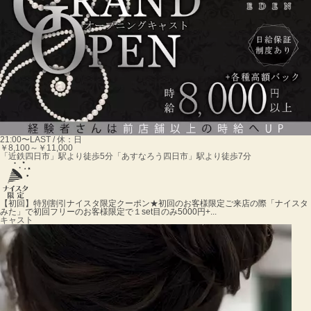
21:00〜LAST / 休：日
￥8,100～￥11,000
「近鉄四日市」駅より徒歩5分「あすなろう四日市」駅より徒歩7分
【初回】特別割引ナイスタ限定クーポン★
初回のお客様限定ご来店の際「ナイスタ
みた」で初回フリーのお客様限定で１set目のみ5000円+...
キャスト