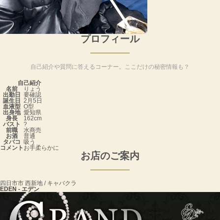
プロフィール
自己紹介や質問に答えるコーナー。ここだけの秘密情報も？
自己紹介
名前
りょう
出勤日
要確認
誕生日
2月5日
血液型
O型
出身地
愛知県
身長
162cm
バスト
?
前職
水商売
お酒
普通
タバコ
吸う
コメント
お手柔らかに
お店のご案内
四日市市 西新地 / キャバクラ
EDEN - エデン