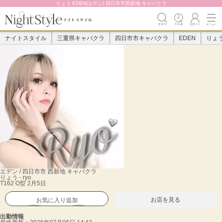
りょう EDEN(エデン) 四日市市西新地 キャバクラ
ナイトスタイル
三重県キャバクラ
四日市市キャバクラ
EDEN
りょ
エデン / 四日市市 西新地 キャバクラ
りょう
- ryo
T162 O型 2月5日
お店を見る
お気に入り追加
出勤情報