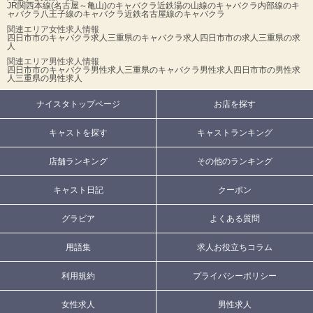
JR関西本線(名古屋～亀山)のキャバクラ
近鉄湯の山線のキャバクラ
内部線のキ
ャバクラ
八王子線のキャバクラ
近鉄名古屋線のキャバクラ
関連エリア女性求人情報
四日市市のキャバクラ求人
三重県のキャバクラ求人
四日市市の求人
三重県の求
人
関連エリア男性求人情報
四日市市のキャバクラ男性求人
三重県のキャバクラ男性求人
四日市市の男性求
人
三重県の男性求人
ナイスタトップページ
お店を探す
キャストを探す
キャストランキング
店舗ランキング
その他のランキング
キャスト日記
クーポン
グラビア
よくある質問
用語集
求人お役立ちコラム
利用規約
プライバシーポリシー
女性求人
男性求人