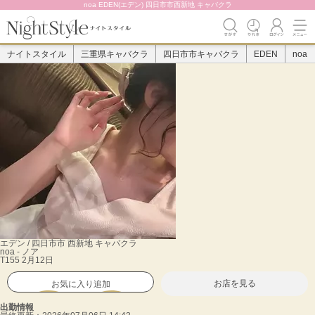
noa EDEN(エデン) 四日市市西新地 キャバクラ
ナイトスタイル
三重県キャバクラ
四日市市キャバクラ
EDEN
noa
エデン / 四日市市 西新地 キャバクラ
noa
- ノア
T155 2月12日
お店を見る
お気に入り追加
出勤情報