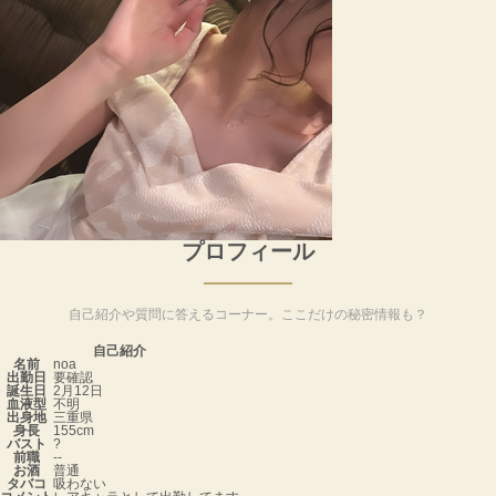
プロフィール
自己紹介や質問に答えるコーナー。ここだけの秘密情報も？
自己紹介
名前
noa
出勤日
要確認
誕生日
2月12日
血液型
不明
出身地
三重県
身長
155cm
バスト
?
前職
--
お酒
普通
タバコ
吸わない