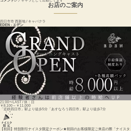
コメント
レアキャラとして出勤してます
お店のご案内
四日市市 西新地 / キャバクラ
EDEN - エデン
21:00〜LAST / 休：日
￥8,100～￥11,000
「近鉄四日市」駅より徒歩5分「あすなろう四日市」駅より徒歩7分
【初回】特別割引ナイスタ限定クーポン★
初回のお客様限定ご来店の際「ナイスタ