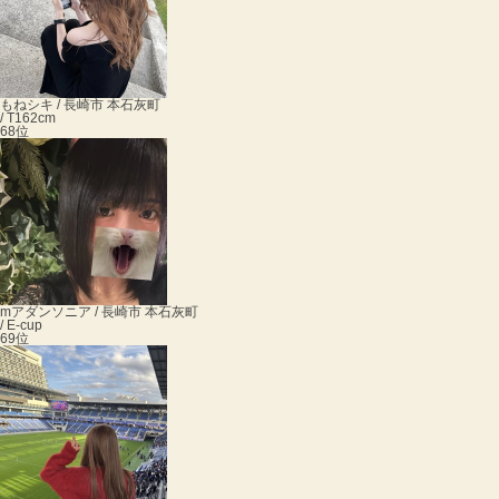
もね
シキ / 長崎市 本石灰町
/ T162cm
68位
m
アダンソニア / 長崎市 本石灰町
/ E-cup
69位