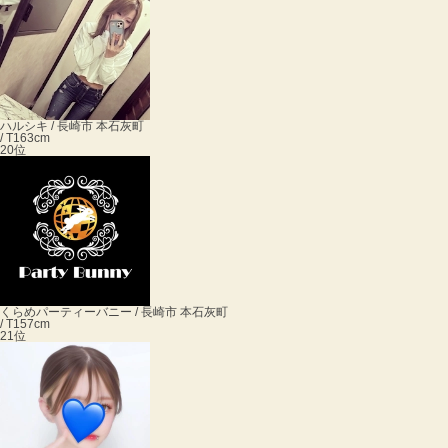
ハル
シキ / 長崎市 本石灰町
/ T163cm
20位
くらめ
パーティーバニー / 長崎市 本石灰町
/ T157cm
21位