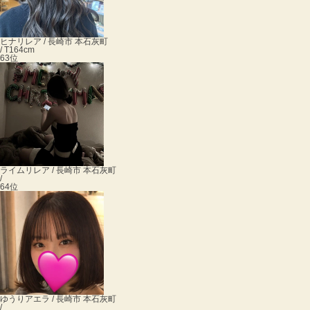
ヒナ
リレア / 長崎市 本石灰町
/ T164cm
63位
ライム
リレア / 長崎市 本石灰町
/
64位
ゆうり
アエラ / 長崎市 本石灰町
/