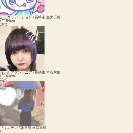
ふう
グラデーション / 長崎市 船大工町
/ T154cm
10位
れいん
アダンソニア / 長崎市 本石灰町
/ T163cm
11位
サキ
エデン / 諫早市 永昌東町
/