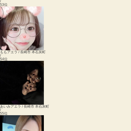
/
53位
もも
アエラ / 長崎市 本石灰町
/
54位
あいみ
アエラ / 長崎市 本石灰町
/
55位