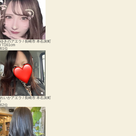
ゆきの
アエラ / 長崎市 本石灰町
/ T161cm
61位
れいか
アエラ / 長崎市 本石灰町
/
62位