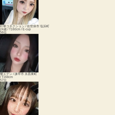
叶華
コネクション / 佐世保市 塩浜町
24歳 / T160cm / E-cup
56位
響
エデン / 諫早市 永昌東町
/ T168cm
57位