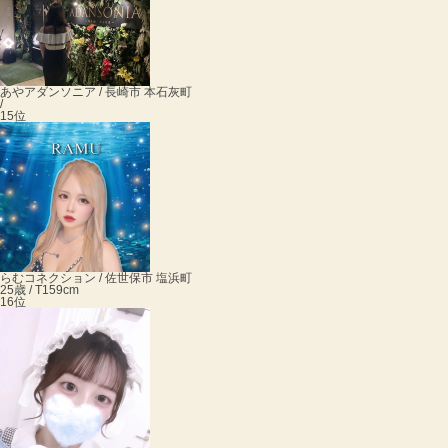
あや
アダンソニア / 長崎市 本石灰町
/
15位
らむ
コネクション / 佐世保市 塩浜町
25歳 / T159cm
16位