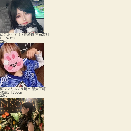
にこ
あ～す！ / 長崎市 本石灰町
/ T157cm
32位
涼ママ
リル / 長崎市 船大工町
40歳 / T150cm
33位