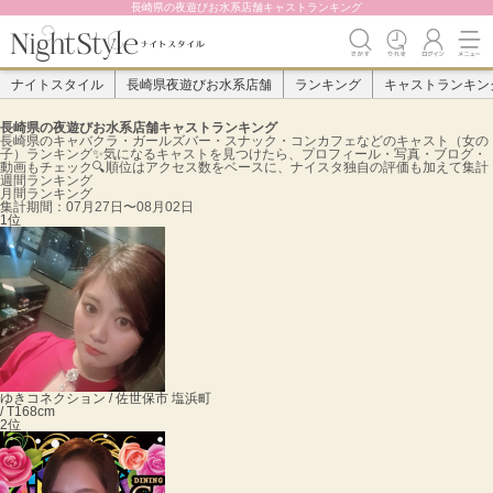
長崎県の夜遊びお水系店舗キャストランキング
ナイトスタイル
長崎県夜遊びお水系店舗
ランキング
キャストランキン
長崎県の夜遊びお水系店舗キャストランキング
長崎県のキャバクラ・ガールズバー・スナック・コンカフェなどのキャスト（女の
子）ランキング✨️気になるキャストを見つけたら、プロフィール・写真・ブログ・
動画もチェック🔍順位はアクセス数をベースに、ナイスタ独自の評価も加えて集計
週間ランキング
月間ランキング
集計期間：
07月27日〜08月02日
1位
ゆき
コネクション / 佐世保市 塩浜町
/ T168cm
2位