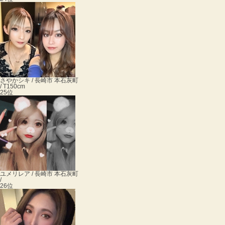
さやか
シキ / 長崎市 本石灰町
/ T150cm
25位
ユメ
リレア / 長崎市 本石灰町
/
26位