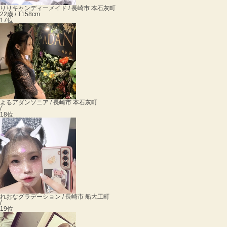
りり
キャンディーメイド / 長崎市 本石灰町
22歳 / T158cm
17位
よる
アダンソニア / 長崎市 本石灰町
/
18位
れおな
グラデーション / 長崎市 船大工町
/
19位