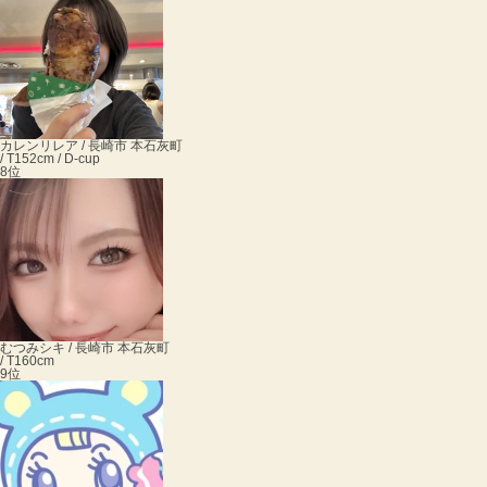
カレン
リレア / 長崎市 本石灰町
/ T152cm / D-cup
8位
むつみ
シキ / 長崎市 本石灰町
/ T160cm
9位