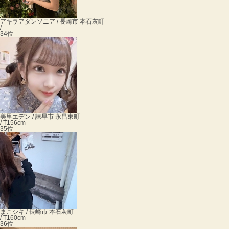
アキラ
アダンソニア / 長崎市 本石灰町
/
34位
美里
エデン / 諫早市 永昌東町
/ T156cm
35位
まこ
シキ / 長崎市 本石灰町
/ T160cm
36位