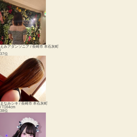
えみ
アダンソニア / 長崎市 本石灰町
/
37位
まなみ
シキ / 長崎市 本石灰町
/ T164cm
38位