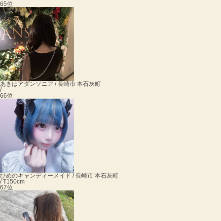
65位
あきは
アダンソニア / 長崎市 本石灰町
/
66位
ひめの
キャンディーメイド / 長崎市 本石灰町
/ T150cm
67位