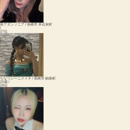
翠
アダンソニア / 長崎市 本石灰町
/
27位
ちなつ
ジーニクイチ / 長崎市 銅座町
20歳 /
28位