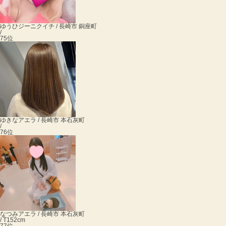
ゆうひ
ジーニクイチ / 長崎市 銅座町
/
75位
ゆきな
アエラ / 長崎市 本石灰町
/
76位
なつみ
アエラ / 長崎市 本石灰町
/ T152cm