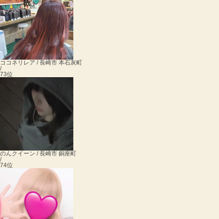
ココネ
リレア / 長崎市 本石灰町
/
73位
のん
クイーン / 長崎市 銅座町
/
74位