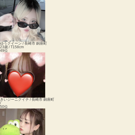
ゆう
クイーン / 長崎市 銅座町
23歳 / T158cm
49位
きい
ジーニクイチ / 長崎市 銅座町
/
50位