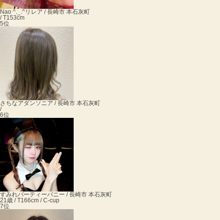
Nao ^._.^
リレア / 長崎市 本石灰町
/ T153cm
5位
さちな
アダンソニア / 長崎市 本石灰町
/
6位
すみれ
パーティーバニー / 長崎市 本石灰町
21歳 / T166cm / C-cup
7位