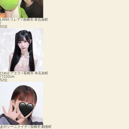
LANA.
リレア / 長崎市 本石灰町
/
51位
ひめか
アエラ / 長崎市 本石灰町
/ T152cm
52位
あや
ジーニクイチ / 長崎市 銅座町