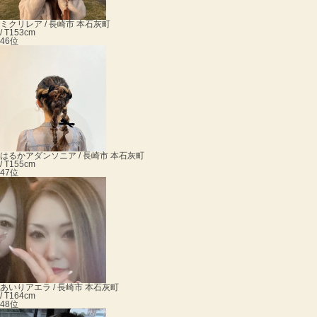
ミク
リレア / 長崎市 本石灰町
/ T153cm
46位
はるか
アダンソニア / 長崎市 本石灰町
/ T155cm
47位
あいり
アエラ / 長崎市 本石灰町
/ T164cm
48位