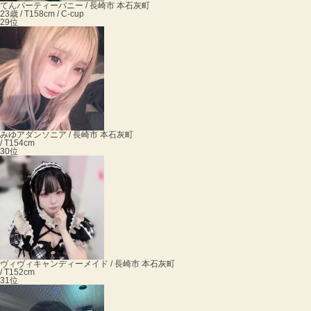
てん
パーティーバニー / 長崎市 本石灰町
23歳 / T158cm / C-cup
29位
みゆ
アダンソニア / 長崎市 本石灰町
/ T154cm
30位
ヴィヴィ
キャンディーメイド / 長崎市 本石灰町
/ T152cm
31位