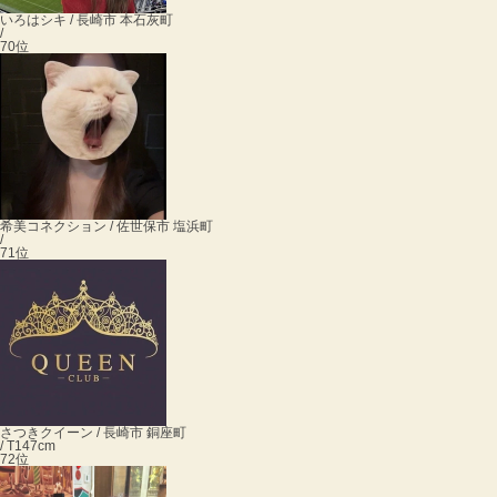
いろは
シキ / 長崎市 本石灰町
/
70位
希美
コネクション / 佐世保市 塩浜町
/
71位
さつき
クイーン / 長崎市 銅座町
/ T147cm
72位