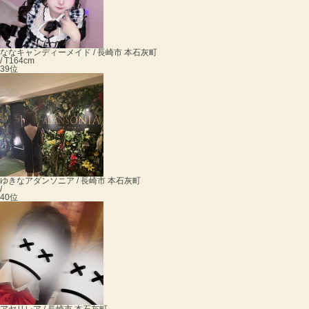
なな
キャンディーメイド / 長崎市 本石灰町
/ T164cm
39位
ゆきな
アダンソニア / 長崎市 本石灰町
/
40位