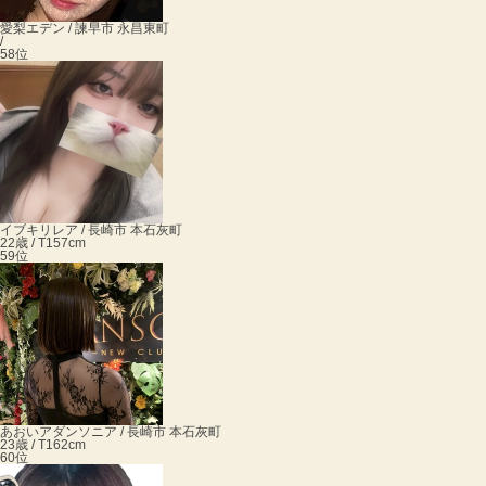
愛梨
エデン / 諫早市 永昌東町
/
58位
イブキ
リレア / 長崎市 本石灰町
22歳 / T157cm
59位
あおい
アダンソニア / 長崎市 本石灰町
23歳 / T162cm
60位