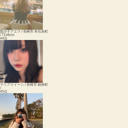
梨沙子
アエラ / 長崎市 本石灰町
/ T148cm
44位
マリア
クイーン / 長崎市 銅座町
/
45位