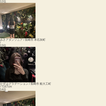
12位
みさ
アダンソニア / 長崎市 本石灰町
/
13位
かずは
グラデーション / 長崎市 船大工町
/ T167cm
14位