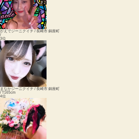
かえで
ジーニクイチ / 長崎市 銅座町
/
3位
まなか
ジーニクイチ / 長崎市 銅座町
/ T165cm
4位