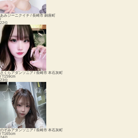
あみ
ジーニクイチ / 長崎市 銅座町
/
22位
さくら
アダンソニア / 長崎市 本石灰町
/ T159cm
23位
のぞみ
アダンソニア / 長崎市 本石灰町
/ T165cm
24位